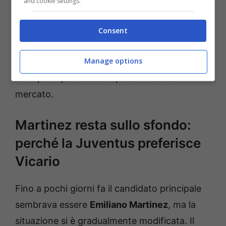
and cookie settings.
dirigenza juventina è pronta a trattare. Per
seguire gli sviluppi ufficiali della trattativa è
Consent
possibile consultare i canali della Juventus e
Manage options
della Lega Serie A, oltre agli aggiornamenti
delle principali testate specializzate sul
mercato.
Martinez resta sullo sfondo:
perché la Juventus preferisce
Vicario
Fino a pochi giorni fa il candidato principale
sembrava essere
Emiliano Martinez
, ma la
situazione si è gradualmente modificata. Il