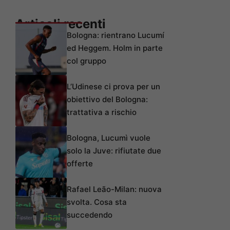
Articoli recenti
Bologna: rientrano Lucumí
ed Heggem. Holm in parte
col gruppo
L’Udinese ci prova per un
obiettivo del Bologna:
trattativa a rischio
Bologna, Lucumì vuole
solo la Juve: rifiutate due
offerte
Rafael Leão-Milan: nuova
svolta. Cosa sta
succedendo