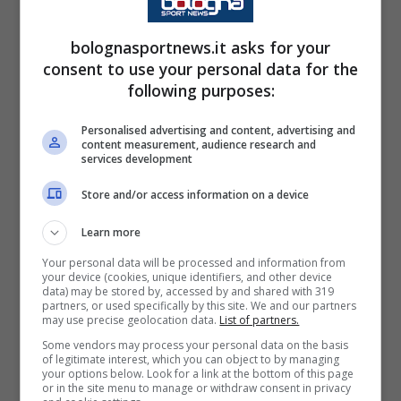
proprio questo dettaglio a rendere la
bolognasportnews.it asks for your
trattativa particolarmente interessante per i
consent to use your personal data for the
bianconeri. Il Tottenham continua a valutare il
following purposes:
cartellino di Vicario intorno ai
20 milioni di
Personalised advertising and content, advertising and
euro
, una cifra significativa ma decisamente
content measurement, audience research and
services development
più gestibile attraverso un’operazione
Store and/or access information on a device
dilazionata nel tempo.
Learn more
Resta poi da trovare l’intesa con il giocatore,
Your personal data will be processed and information from
your device (cookies, unique identifiers, and other device
attualmente legato agli inglesi fino al giugno
data) may be stored by, accessed by and shared with 319
partners, or used specifically by this site. We and our partners
2028 con un ingaggio di circa 2,6 milioni di
may use precise geolocation data.
List of partners.
euro netti a stagione. Per approdare a Torino,
Some vendors may process your personal data on the basis
of legitimate interest, which you can object to by managing
il portiere chiederebbe un contratto vicino ai
your options below. Look for a link at the bottom of this page
or in the site menu to manage or withdraw consent in privacy
4 milioni di euro
, aspetto sul quale la