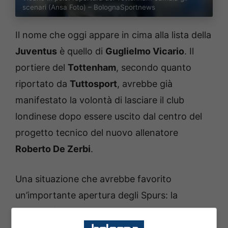
scenari (Ansa Foto) – BolognaSportnews
Il nome che oggi appare in cima alla lista della
Juventus
è quello di
Guglielmo Vicario
. Il
portiere del
Tottenham
, secondo quanto
riportato da
Tuttosport
, avrebbe già
manifestato la volontà di lasciare il club
londinese dopo essere uscito dal centro del
progetto tecnico del nuovo allenatore
Roberto De Zerbi
.
Una situazione che avrebbe favorito
un’importante apertura degli Spurs: la
possibilità di cedere il portiere con la formula
del
prestito con diritto di riscatto
. Ed è