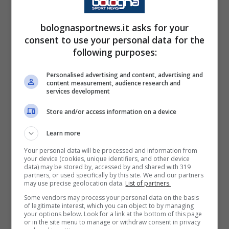
Sotto la guida del coach pavese la Fortitudo
bolognasportnews.it asks for your
ha sempre mostrato le spalle larghe in
consent to use your personal data for the
following purposes:
difesa
. Non a caso, i bolognesi possono
vantare di essere la
seconda miglior difesa
Personalised advertising and content, advertising and
content measurement, audience research and
del campionato
, con una media di punti subiti
services development
del
72,2
, dietro soltanto a Brindisi (che in
Store and/or access information on a device
campionato è terza, con due vittorie in più
della Flats Service).
Learn more
Your personal data will be processed and information from
your device (cookies, unique identifiers, and other device
Guarire i “talloni d’Achille” della
data) may be stored by, accessed by and shared with 319
partners, or used specifically by this site. We and our partners
Effe e tornare a correre in vetta
may use precise geolocation data.
List of partners.
Some vendors may process your personal data on the basis
of legitimate interest, which you can object to by managing
Quello della difesa è un dato che però
stona
your options below. Look for a link at the bottom of this page
or in the site menu to manage or withdraw consent in privacy
con il rendimento offensivo dei biancoblu
.