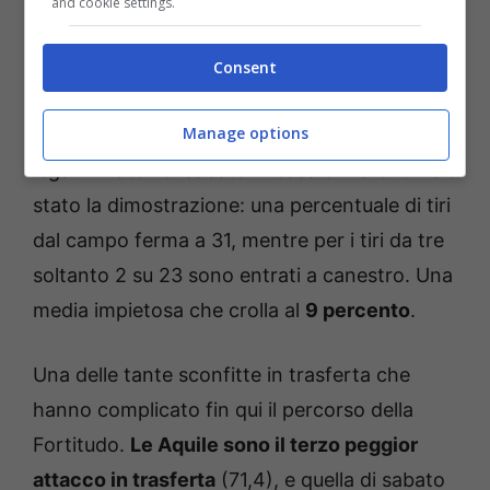
and cookie settings.
Fantinelli e compagni peccano di scarsa
qualità nei tiri su azione, specialmente da
Consent
quello oltre l’arco.
Sulle triple la percentuale
Manage options
cala al 32 percento
, la più bassa di tutta la
lega. Il match di sabato in casa di
Verona
ne è
stato la dimostrazione: una percentuale di tiri
dal campo ferma a 31, mentre per i tiri da tre
soltanto 2 su 23 sono entrati a canestro. Una
media impietosa che crolla al
9 percento
.
Una delle tante sconfitte in trasferta che
hanno complicato fin qui il percorso della
Fortitudo.
Le Aquile sono il terzo peggior
attacco in trasferta
(71,4), e quella di sabato