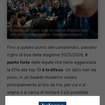
Il pilastro per coach Caja: le colonne difensive (Sito
ufficiale Fortitudo Bologna – Bolognasportnews)
Fino a questo punto del campionato, passato
il giro di boa della stagione 2025/2026,
il
punto forte
delle Aquile che tiene agganciata
la Effe alla top 10
è la difesa
. Un dato non da
poco, in un basket moderno votato
principalmente al tiro da tre, per cui o si
segna o si cerca di limitare il più possibile
l’attacco avversario.