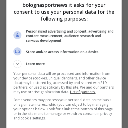
bolognasportnews.it asks for your
intenzionati a riportarlo in Italia.
consent to use your personal data for the
following purposes:
Personalised advertising and content, advertising and
content measurement, audience research and
services development
Store and/or access information on a device
Learn more
Your personal data will be processed and information from
your device (cookies, unique identifiers, and other device
Bologna, colpo in arrivo a gennaio (Ansa Foto) –
data) may be stored by, accessed by and shared with 319
bolognasportnews.it
partners, or used specifically by this site. We and our partners
may use precise geolocation data.
List of partners.
Some vendors may process your personal data on the basis
Classe 2003, il centrale è stato uno dei
of legitimate interest, which you can object to by managing
your options below. Look for a link at the bottom of this page
migliori nel suo ruolo durante la scorsa
or in the site menu to manage or withdraw consent in privacy
and cookie settings.
stagione con il Verona che ha monetizzato