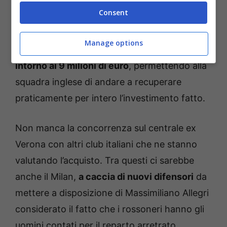
grazie alla sua partenza destinazione Premier
Consent
League. I rossoblu sarebbero pronti a fare un
tentativo per assicurarsi il suo cartellino in
Manage options
prestito con diritto di riscatto,
fissandolo
intorno ai 9 milioni di euro
, permettendo alla
squadra inglese di andare a recuperare
praticamente per intero l’investimento fatto.
Non manca la concorrenza sul centrale ex
Verona con altri club italiani che ne stanno
valutando l’acquisto. Tra questi ci sarebbe
anche il Milan,
a caccia di nuovi difensori
da
mettere a disposizione di Massimiliano Allegri
considerato il fatto che i rossoneri hanno gli
uomini contati per il reparto arretrato.