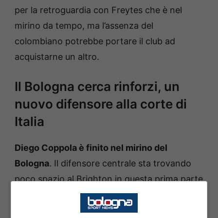
per la retroguardia con Freytes che è nel
mirino da tempo, ma l’assenza del
colombiano potrebbe portare il club ad
acquistarne un altro.
Il Bologna cerca rinforzi, un
nuovo difensore alla corte di
Italia
Diego Coppola è finito nel mirino del
Bologna
. Il difensore centrale sta trovando
poco spazio al Brighton in questa prima parte
di stagione e potrebbe cercare continuità
altrove con i rossoblu che sarebbero