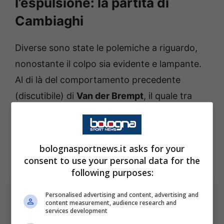
l’espulsione: la partita di
Cambiaghi
Diverse sono state le polemiche a riguardo,
nonostante il colpo sia evidente e lampante.
Al di là del comportamento precedente
(discutibile) di
Van der Brempt
, il quale tra
l’altro ha messo ulteriore benzina sul fuoco
nella conferenza stampa post partita,
l’ingenuità di
Cambiaghi
cambia
bolognasportnews.it asks for your
consent to use your personal data for the
inevitabilmente le sorti del match.
following purposes:
Personalised advertising and content, advertising and
content measurement, audience research and
services development