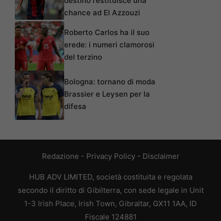
destino restituisce una
chance ad El Azzouzi
Roberto Carlos ha il suo
erede: i numeri clamorosi
del terzino
Bologna: tornano di moda
Brassier e Leysen per la
difesa
Redazione
-
Privacy Policy
-
Disclaimer
HUB ADV LIMITED, società costituita e regolata
secondo il diritto di Gibilterra, con sede legale in Unit
1-3 Irish Place, Irish Town, Gibraltar, GX11 1AA, ID
Fiscale 124881