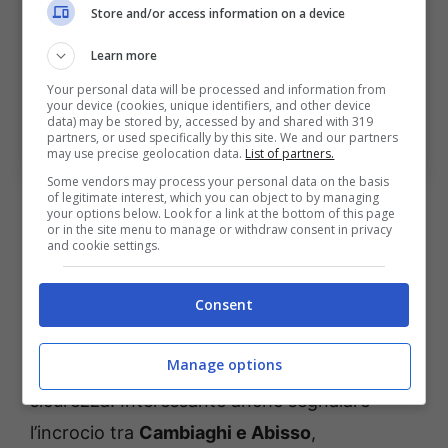
Store and/or access information on a device
Learn more
Your personal data will be processed and information from
your device (cookies, unique identifiers, and other device
Como-Bologna, prima il gol poi l’espulsione: la partita di
data) may be stored by, accessed by and shared with 319
Cambiaghi. Bologna Sport News (Foto di Marco
partners, or used specifically by this site. We and our partners
may use precise geolocation data.
List of partners.
Luzzani/Getty Images Via OneFootball)
Some vendors may process your personal data on the basis
of legitimate interest, which you can object to by managing
Fino a quel momento infatti il
Bologna
era in
your options below. Look for a link at the bottom of this page
or in the site menu to manage or withdraw consent in privacy
vantaggio di un gol e in pieno controllo del
and cookie settings.
match; l’espulsione ha spostato l’inerzia
nuovamente in favore dei padroni di casa, i
Consent
quali hanno poi agguantato solo in extremis
Manage options
un pareggio che tiene i rossoblù a distanza di
sicurezza. Interessante anche segnalare
l’incrocio tra
Cambiaghi e Abisso
,