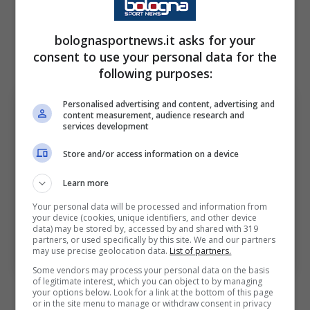
caso in cui dovesse uscire Benjamin
Dominguez che piace sia alla Fiorentina che a
bolognasportnews.it asks for your
consent to use your personal data for the
diverse squadre tra Inghilterra e Spagna.
following purposes:
Personalised advertising and content, advertising and
content measurement, audience research and
services development
Store and/or access information on a device
Learn more
Your personal data will be processed and information from
your device (cookies, unique identifiers, and other device
data) may be stored by, accessed by and shared with 319
partners, or used specifically by this site. We and our partners
Futuro di Chiesa in dubbio (Ansa Foto) –
may use precise geolocation data.
List of partners.
bolognasportnews.it
Some vendors may process your personal data on the basis
of legitimate interest, which you can object to by managing
Il Bologna avrebbe dalla sua la possibilità di
your options below. Look for a link at the bottom of this page
or in the site menu to manage or withdraw consent in privacy