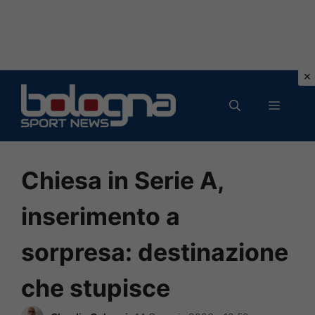
Vai
al
MENU
contenuto
Chiesa in Serie A,
inserimento a
sorpresa: destinazione
che stupisce