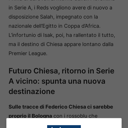
in Serie A, i Reds vogliono avere di nuovo a
disposizione Salah, impegnato con la
nazionale dell’Egitto in Coppa d’Africa.
L’infortunio di Isak, poi, ha rallentato il tutto,
ma il destino di Chiesa appare lontano dalla
Premier League.
Futuro Chiesa, ritorno in Serie
A vicino: spunta una nuova
destinazione
Sulle tracce di Federico Chiesa ci sarebbe
proprio il Bologna
con i rossoblu che
potrebbero valutarne l’acquisto in prestito nel