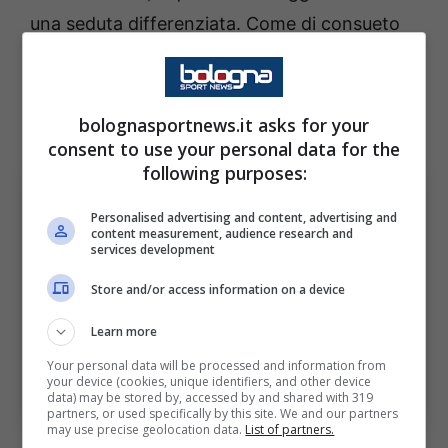
una seduta differenziata. Come di consueto
infatti la società ha comunicato il report
dell’allenamento aggiornando anche in merito
alle condizioni dei due infortunati.
bolognasportnews.it asks for your
consent to use your personal data for the
following purposes:
Personalised advertising and content, advertising and
content measurement, audience research and
services development
Store and/or access information on a device
Learn more
Your personal data will be processed and information from
Bologna: il report dell’allenamento e le ultime sugli
your device (cookies, unique identifiers, and other device
infortunati. Bologna Sport News (Foto di Timothy
data) may be stored by, accessed by and shared with 319
Rogers /Getty Images Via OneFootball)
partners, or used specifically by this site. We and our partners
may use precise geolocation data.
List of partners.