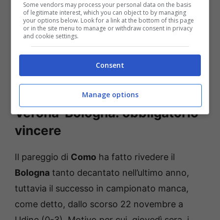
Andiamo a riportare di seguito la nota del
Some vendors may process your personal data on the basis
of legitimate interest, which you can object to by managing
club: “
A due giorni da #
VeronaBFC
, i rossoblù
your options below. Look for a link at the bottom of this page
or in the site menu to manage or withdraw consent in privacy
hanno svolto una seduta tattica con prove di
and cookie settings.
conclusioni a rete. Allenamento differenziato
Consent
per Federico Bernardeschi, terapie per Jhon
Lucumí”.
Manage options
Verona-Bologna: obbligatorio
vincere
Il pareggio di
Como
ha fatto rivedere il
Bologna
tanto decantato nell’ultimo anno,
tuttavia il successo in campionato manca,
come detto, dallo scorso 22 novembre a
Udine (0-3). Motivo per cui, giovedì sera, i