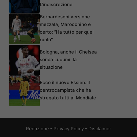
L’indiscrezione
Bernardeschi versione
mezzala, Marocchino è
certo: “Ha tutto per quel
ruolo”
Bologna, anche il Chelsea
sonda Lucumí: la
situazione
Ecco il nuovo Essien: il
centrocampista che ha
stregato tutti al Mondiale
Redazione
-
Privacy Policy
-
Disclaimer