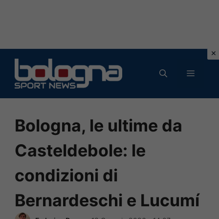
Vai
al
MENU
contenuto
Bologna, le ultime da
Casteldebole: le
condizioni di
Bernardeschi e Lucumí