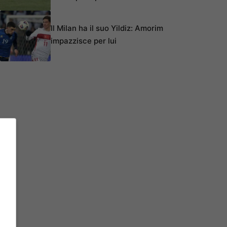
Il Milan ha il suo Yildiz: Amorim
impazzisce per lui