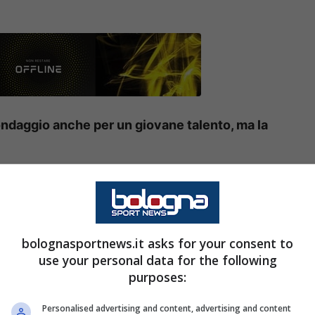
Sondaggio anche per un giovane talento, ma la
ttimane calde: il calciomercato è infatti entrato
nsia i rinforzi per la seconda parte di stagione.
n è certo un segreto che l’obiettivo è quello di
bolognasportnews.it asks for your consent to
di Jhon
Lucumí
, ai box per circa un mese.
use your personal data for the following
purposes:
entrale del Lipsia, ma c’è
Personalised advertising and content, advertising and content