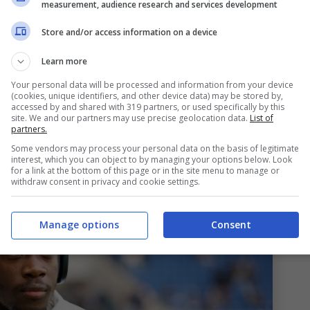
measurement, audience research and services development
Store and/or access information on a device
discrezioni dalla Germania, riportate da
Il Resto
Learn more
gio del
Bologna
per El Chadaille
Bitshiabu,
Your personal data will be processed and information from your device
5 scuola
PSG
e ora in forza al
Lipsia
. Tuttavia
(cookies, unique identifiers, and other device data) may be stored by,
accessed by and shared with 319 partners, or used specifically by this
io e la concorrenza per strapparlo al club
site. We and our partners may use precise geolocation data.
List of
partners.
Some vendors may process your personal data on the basis of legitimate
interest, which you can object to by managing your options below. Look
for a link at the bottom of this page or in the site menu to manage or
withdraw consent in privacy and cookie settings.
Manage options
Consent