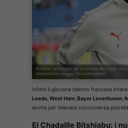
Bologna: sondaggio per il centrale del Lipsia, ma
Grimm/Getty Images Via OneFootball)
Infatti il giovane talento francese inte
Leeds, West Ham, Bayer Leverkusen, 
anche per l’elevata concorrenza potreb
El Chadaille Bitshiabu: i n