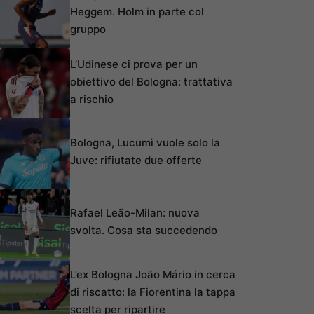
Heggem. Holm in parte col
gruppo
L’Udinese ci prova per un
obiettivo del Bologna: trattativa
a rischio
Bologna, Lucumì vuole solo la
Juve: rifiutate due offerte
Rafael Leão-Milan: nuova
svolta. Cosa sta succedendo
L’ex Bologna João Mário in cerca
di riscatto: la Fiorentina la tappa
scelta per ripartire