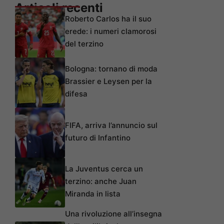
Articoli recenti
Roberto Carlos ha il suo
erede: i numeri clamorosi
del terzino
Bologna: tornano di moda
Brassier e Leysen per la
difesa
FIFA, arriva l’annuncio sul
futuro di Infantino
La Juventus cerca un
terzino: anche Juan
Miranda in lista
Una rivoluzione all’insegna