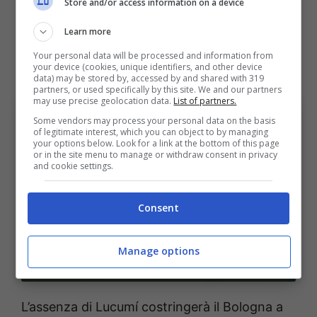
Fiorentina
.
Store and/or access information on a device
Learn more
Difesa rimaneggiata e un
Your personal data will be processed and information from
centrocampo che spinge
your device (cookies, unique identifiers, and other device
data) may be stored by, accessed by and shared with 319
partners, or used specifically by this site. We and our partners
may use precise geolocation data.
List of partners.
Some vendors may process your personal data on the basis
of legitimate interest, which you can object to by managing
your options below. Look for a link at the bottom of this page
or in the site menu to manage or withdraw consent in privacy
and cookie settings.
Consent
Manage options
Difesa rimaneggiata e un centrocampo che spinge
(Ansa Foto) – BolognaSportnews
L’assenza di Lucumí costringerà il Bologna a