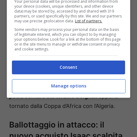
Your personal data will be processed and information from
your device (cookies, unique identifiers, and other device
e problemi di salute, non gli sta sorridendo
data) may be stored by, accessed by and shared with 319
partners, or used specifically by this site. We and our partners
(fin qui solo 5 presenze ed un totale di 34
may use precise geolocation data.
List of partners.
minuti giocati).
Some vendors may process your personal data on the basis
of legitimate interest, which you can object to by managing
your options below. Look for a link at the bottom of this page
or in the site menu to manage or withdraw consent in privacy
Dunque, scelte obbligate per
Zanetti
in
and cookie settings.
difesa, che senza Bella-Kotchap e Frese
schiererà la difesa a tre
con Nelsson, Nunez
Consent
e Valentini davanti a Montipò. Unica notifica
Manage options
positiva per il tecnico del Verona: questa sera
potrà contare sul terzino Belghali
appena
tornato dalla Coppa d’Africa con l’Algeria.
Ballottaggio in attacco: il
nuovo acquisto Isaac scalpita