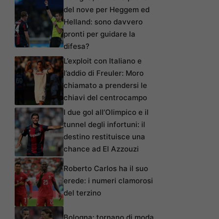
del nove per Heggem ed
Helland: sono davvero
pronti per guidare la
difesa?
L’exploit con Italiano e
l’addio di Freuler: Moro
chiamato a prendersi le
chiavi del centrocampo
I due gol all’Olimpico e il
tunnel degli infortuni: il
destino restituisce una
chance ad El Azzouzi
Roberto Carlos ha il suo
erede: i numeri clamorosi
del terzino
Bologna: tornano di moda