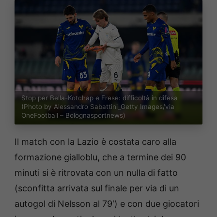
Stop per Bella-Kotchap e Frese: difficoltà in difesa
(Photo by Alessandro Sabattini_Getty Images/via
OneFootball – Bolognasportnews)
Il match con la Lazio è costata caro alla
formazione gialloblu, che a termine dei 90
minuti si è ritrovata con un nulla di fatto
(sconfitta arrivata sul finale per via di un
autogol di Nelsson al 79′) e con due giocatori