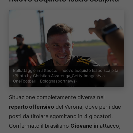
Ballottaggio in attacco: il nuovo acquisto Isaac scalpita
(Photo by Christian Alvarenga_Getty Images/via
OneFootball – Bolognasportnews)
Situazione completamente diversa nel
reparto offensivo
del Verona, dove per i due
posti da titolare sgomitano in 4 giocatori.
Confermato il brasiliano
Giovane
in attacco,