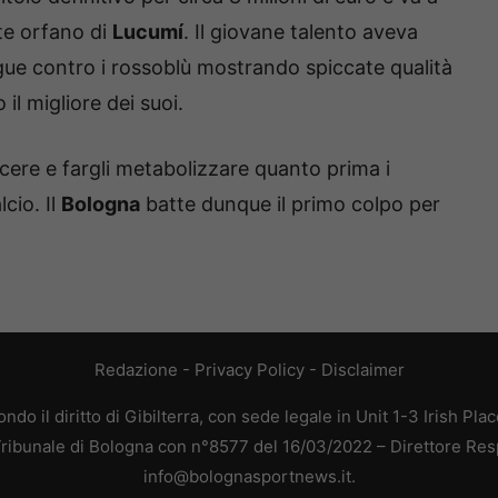
te orfano di
Lucumí
. Il giovane talento aveva
ue contro i rossoblù mostrando spiccate qualità
il migliore dei suoi.
scere e fargli metabolizzare quanto prima i
cio. Il
Bologna
batte dunque il primo colpo per
Redazione
-
Privacy Policy
-
Disclaimer
do il diritto di Gibilterra, con sede legale in Unit 1-3 Irish Pla
 Tribunale di Bologna con n°8577 del 16/03/2022 – Direttore Res
info@bolognasportnews.it.