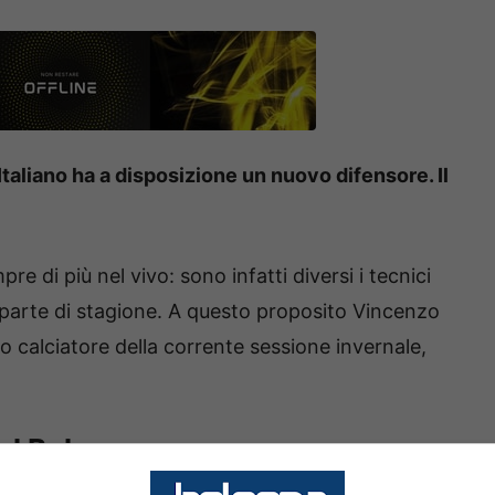
Italiano ha a disposizione un nuovo difensore. Il
e di più nel vivo: sono infatti diversi i tecnici
 parte di stagione. A questo proposito Vincenzo
o calciatore della corrente sessione invernale,
el Bologna