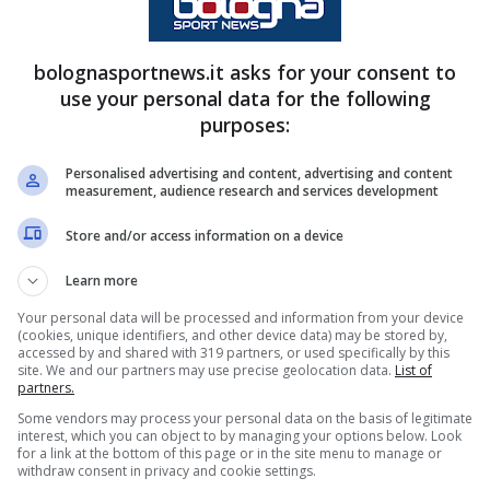
omunicato sul proprio sito ha annunciato l’arrivo
lasse 2005, affrontato questa stagione in
bolognasportnews.it asks for your consent to
ntro il
Brann
. Andiamo a riportare di seguito il
use your personal data for the following
purposes:
Personalised advertising and content, advertising and content
measurement, audience research and services development
ca di aver acquisito a titolo
Store and/or access information on a device
iritto alle prestazioni sportive
Learn more
nd
. Secondo norvegese nella
Your personal data will be processed and information from your device
 un difensore centrale moderno di
(cookies, unique identifiers, and other device data) may be stored by,
accessed by and shared with 319 partners, or used specifically by this
, abile nell’impostazione dal
site. We and our partners may use precise geolocation data.
List of
partners.
l possesso. Nato nel 2005, Eivind
Some vendors may process your personal data on the basis of legitimate
interest, which you can object to by managing your options below. Look
ttore giovanile del Sædalen,
for a link at the bottom of this page or in the site menu to manage or
withdraw consent in privacy and cookie settings.
lingsdalen, dove debutta in Prima