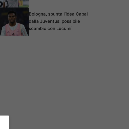
Bologna, spunta l’idea Cabal
dalla Juventus: possibile
scambio con Lucumí