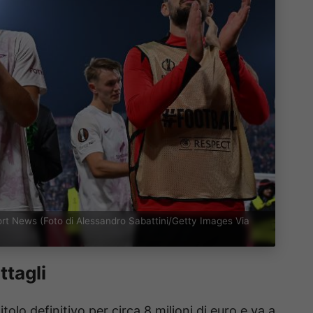
rt News (Foto di Alessandro Sabattini/Getty Images Via
ttagli
itolo definitivo per circa 8 milioni di euro e va a