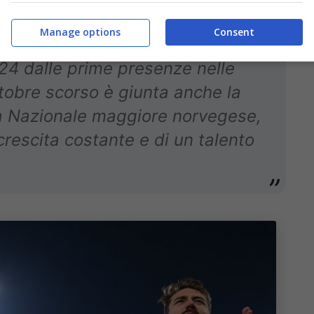
aggio al Brann segna una tappa
Manage options
Consent
nel 2023 arriva l’esordio in
024 dalle prime presenze nelle
tobre scorso è giunta anche la
a Nazionale maggiore norvegese,
crescita costante e di un talento