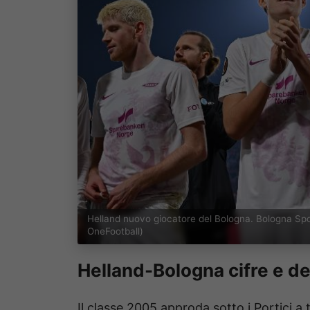
Helland nuovo giocatore del Bologna. Bologna Spo
OneFootball)
Helland-Bologna cifre e de
Il classe 2005 approda sotto i Portici a t