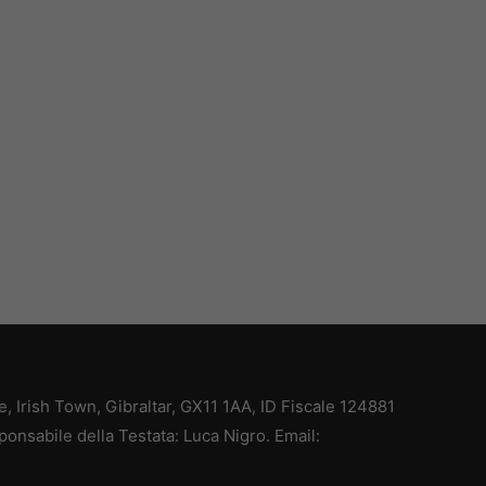
ce, Irish Town, Gibraltar, GX11 1AA, ID Fiscale 124881
ponsabile della Testata: Luca Nigro. Email: