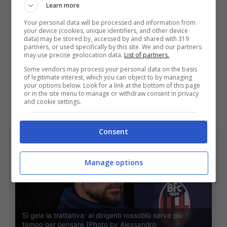
Fabbian, non gioca dal 9 novembre e a causa
Learn more
di frequenti problemi fisici ha totalizzato
Your personal data will be processed and information from
your device (cookies, unique identifiers, and other device
soltanto 10 presenze in campionato.
data) may be stored by, accessed by and shared with 319
partners, or used specifically by this site. We and our partners
may use precise geolocation data.
List of partners.
Si gela la trattativa: ai dirigenti
Some vendors may process your personal data on the basis
of legitimate interest, which you can object to by managing
rossoblù serve più tempo per
your options below. Look for a link at the bottom of this page
or in the site menu to manage or withdraw consent in privacy
pensare
and cookie settings.
Consent
Manage options
Si gela la trattativa: ai dirigenti rossoblù serve più
tempo per pensare (Photo by Alessandro