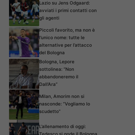
Lazio su Jens Odgaard:
avviati i primi contatti con
gli agenti
Piccoli favorito, ma non è
l’unico nome: tutte le
alternative per l’attacco
del Bologna
Bologna, Lepore
sottolinea: “Non
abbandoneremo il
Dall’Ara”
Milan, Amorim non si
nasconde: “Vogliamo lo
scudetto”
L’allenamento di oggi:
Tedesco si gode il Bologna