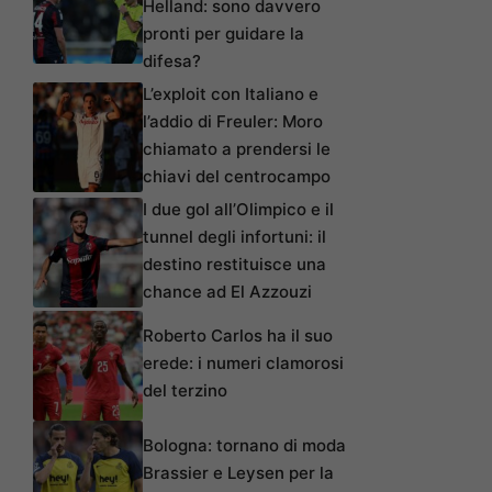
Helland: sono davvero
pronti per guidare la
difesa?
L’exploit con Italiano e
l’addio di Freuler: Moro
chiamato a prendersi le
chiavi del centrocampo
I due gol all’Olimpico e il
tunnel degli infortuni: il
destino restituisce una
chance ad El Azzouzi
Roberto Carlos ha il suo
erede: i numeri clamorosi
del terzino
Bologna: tornano di moda
Brassier e Leysen per la