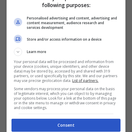
Romagna.
Il codice (PNR
following purposes:
per gli abbonati su app,
Personalised advertising and content, advertising and
n.fidelity per gli altri) è
content measurement, audience research and
services development
mono uso e consente
Store and/or access information on a device
quindi 1 sola transazione
di acquisto
Learn more
indipendentemente dal
Your personal data will be processed and information from
your device (cookies, unique identifiers, and other device
data) may be stored by, accessed by and shared with 319
numero di biglietti. In
partners, or used specifically by this site. We and our partners
may use precise geolocation data.
List of partners.
questa fase sarà attiva
Some vendors may process your personal data on the basis
solo la vendita online.
Dalle
of legitimate interest, which you can object to by managing
your options below. Look for a link at the bottom of this page
10 del 23/1 alle 22 del 25/1
or in the site menu to manage or withdraw consent in privacy
and cookie settings.
l’acquisto è riservato ai
possessori di fidelity card
Consent