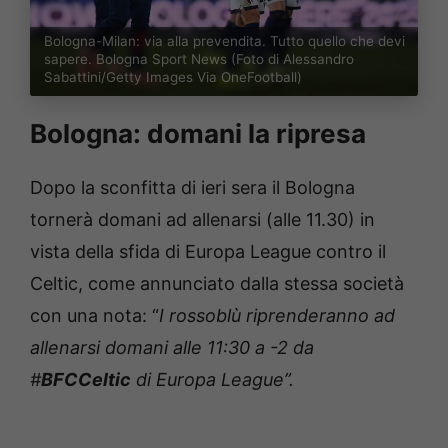
Bologna-Milan: via alla prevendita. Tutto quello che devi
sapere. Bologna Sport News (Foto di Alessandro
Sabattini/Getty Images Via OneFootball)
Bologna: domani la ripresa
Dopo la sconfitta di ieri sera il Bologna
tornerà domani ad allenarsi (alle 11.30) in
vista della sfida di Europa League contro il
Celtic, come annunciato dalla stessa società
con una nota: “
I rossoblù riprenderanno ad
allenarsi domani alle 11:30 a -2 da
#
BFCCeltic
di Europa League”.