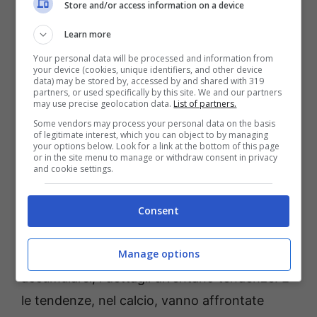
Store and/or access information on a device
È curioso, perché nella
scorsa stagione
il
Learn more
Dall’Ara era stato quasi un fortino: solo il
Your personal data will be processed and information from
your device (cookies, unique identifiers, and other device
Verona
e il
Genoa
, quest’ultimo all’ultima
data) may be stored by, accessed by and shared with 319
partners, or used specifically by this site. We and our partners
giornata con nulla in palio, erano riusciti a
may use precise geolocation data.
List of partners.
espugnare Bologna. Un contrasto forte con
Some vendors may process your personal data on the basis
of legitimate interest, which you can object to by managing
l’oggi. Il rendimento interno dei rossoblù è
your options below. Look for a link at the bottom of this page
or in the site menu to manage or withdraw consent in privacy
uno dei pochi veri scostamenti rispetto alla
and cookie settings.
continuità mostrata fuori casa. Non è un
problema di atteggiamento, dicono da
Consent
Casteldebole, ma di episodi e dettagli. Forse.
Manage options
Ma quando le sconfitte iniziano ad
accumularsi, i dettagli diventano tendenze. E
le tendenze, nel calcio, vanno affrontate