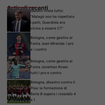
Articoli recenti
Maldini rivela tutto:
“Malagò non ha rispettato
i patti, Guardiola era
vicino a essere CT”
Bologna, come gestire al
Fanta Juan Miranda: i pro
e i contro
Bologna, come gestire al
Fanta Jonathan Rowe:
tutti i pro e contro
Bologna, disastro contro il
Pisa: la formazione di
Serie B supera i rossoblù 4
a 1