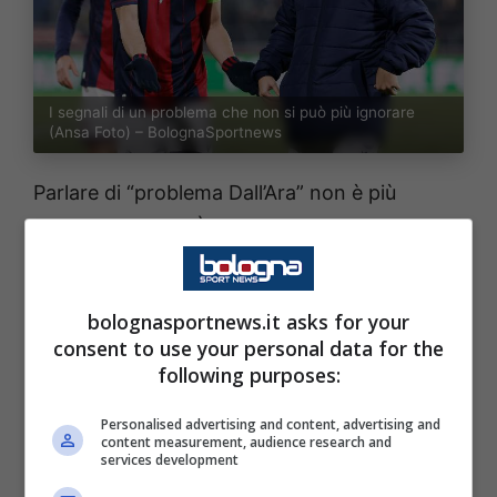
I segnali di un problema che non si può più ignorare
(Ansa Foto) – BolognaSportnews
Parlare di “problema Dall’Ara” non è più
un’esagerazione. È un dato di fatto. Tra
campionato e coppe, il Bologna ha perso
l’abitudine a far valere il fattore campo. E non
bolognasportnews.it asks for your
è solo una questione di risultati. Guardando le
consent to use your personal data for the
partite dal vivo, si percepisce una squadra a
following purposes:
tratti più contratta, meno fluida, come se la
Personalised advertising and content, advertising and
pressione di dover vincere davanti al proprio
content measurement, audience research and
services development
pubblico pesasse più del previsto.