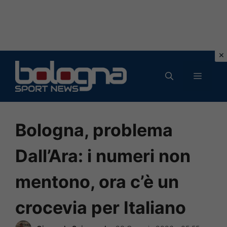
Vai
al
MENU
contenuto
Bologna, problema
Dall’Ara: i numeri non
mentono, ora c’è un
crocevia per Italiano