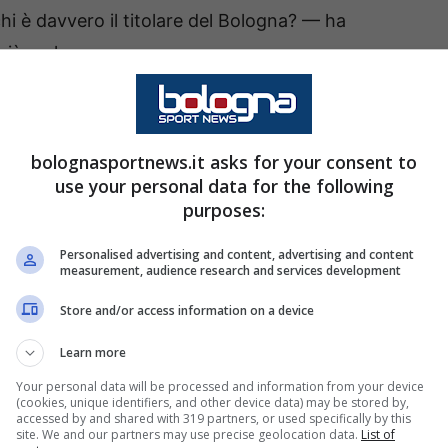
i è davvero il titolare del Bologna? — ha
iù reale.
lare che
Lukasz Skorupski
ha rimediato contro il
arrivato nel momento meno opportuno, che ha
bolognasportnews.it asks for your consent to
 d’emergenza: prima Pessina, poi
Federico
use your personal data for the following
ubito chiamato a prendersi una responsabilità non
purposes:
Personalised advertising and content, advertising and content
measurement, audience research and services development
 proclami, senza sceneggiate, ma con
Store and/or access information on a device
nella notte forse più simbolica: la semifinale di
Learn more
ro l’Inter. Un passaggio che ha cambiato la
Your personal data will be processed and information from your device
lo spogliatoio.
(cookies, unique identifiers, and other device data) may be stored by,
accessed by and shared with 319 partners, or used specifically by this
site. We and our partners may use precise geolocation data.
List of