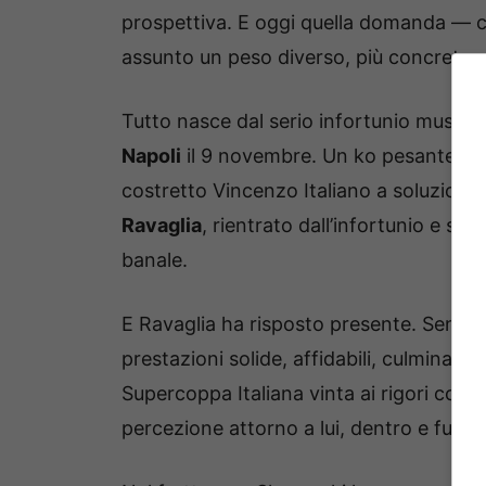
prospettiva. E oggi quella domanda — ch
assunto un peso diverso, più concreto, p
Tutto nasce dal serio infortunio musco
Napoli
il 9 novembre. Un ko pesante, 
costretto Vincenzo Italiano a soluzioni
Ravaglia
, rientrato dall’infortunio e s
banale.
E Ravaglia ha risposto presente. Senza
prestazioni solide, affidabili, culminate 
Supercoppa Italiana vinta ai rigori cont
percezione attorno a lui, dentro e fuori 