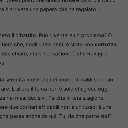
 ripreso posto nell’undici titolare contro il Celtic
ara è arrivata una papera che ha regalato il
ceso il dibattito. Può diventare un problema? O
rtiere che, negli ultimi anni, è stato una
certezza
 idee chiare, ma la sensazione è che Ravaglia
va.
e la serenità mostrata nei momenti caldi sono un
re. E allora il tema non è solo chi gioca oggi,
a nei mesi decisivi. Perché in una stagione
ere due portieri affidabili non è un lusso: è una
ogna passa anche da qui. Tu, da che parte stai?