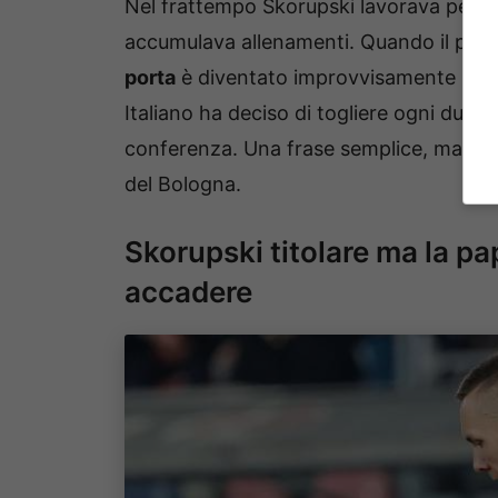
Nel frattempo Skorupski lavorava per to
accumulava allenamenti. Quando il polac
porta
è diventato improvvisamente un t
Italiano ha deciso di togliere ogni dubbio
conferenza. Una frase semplice, ma chiar
del Bologna.
Skorupski titolare ma la pa
accadere