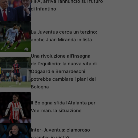
FIFA, arriva l’annuncio sul futuro
di Infantino
La Juventus cerca un terzino:
anche Juan Miranda in lista
Una rivoluzione all’insegna
dell’equilibrio: la nuova vita di
Odgaard e Bernardeschi
potrebbe cambiare i piani del
Bologna
Il Bologna sfida l’Atalanta per
Veerman: la situazione
Inter-Juventus: clamoroso
scambio in vista?