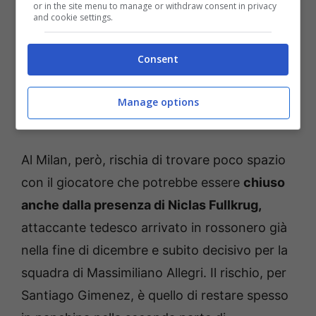
tormentato nell’ultimo anno, il messicano è
or in the site menu to manage or withdraw consent in privacy
and cookie settings.
pronto a vivere una seconda parte di
stagione da protagonista anche per mettersi
Consent
in forma in vista del mondiale della prossima
estate che il classe 2001 è chiamato a vivere
Manage options
con la sua nazionale in casa.
Al Milan, però, rischia di trovare poco spazio
con il giocatore che potrebbe essere
chiuso
anche dalla presenza di Niclas Fullkrug,
attaccante tedesco arrivato in rossonero già
nella fine di dicembre e subito decisivo per la
squadra di Massimiliano Allegri. Il rischio, per
Santiago Gimenez, è quello di restare spesso