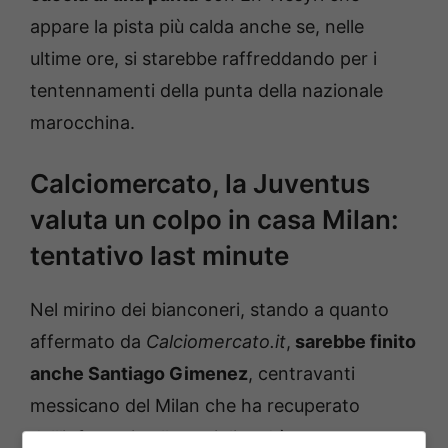
appare la pista più calda anche se, nelle
ultime ore, si starebbe raffreddando per i
tentennamenti della punta della nazionale
marocchina.
Calciomercato, la Juventus
valuta un colpo in casa Milan:
tentativo last minute
Nel mirino dei bianconeri, stando a quanto
affermato da
Calciomercato.it
,
sarebbe finito
anche Santiago Gimenez
, centravanti
messicano del Milan che ha recuperato
dall’infortunio alla caviglia ed è pronto a