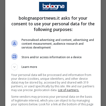
mettersi a disposizione di Massimiliano Allegri
per la seconda parte di campionato.
bolognasportnews.it asks for your
consent to use your personal data for the
following purposes:
Personalised advertising and content, advertising and
content measurement, audience research and
services development
Store and/or access information on a device
Learn more
Your personal data will be processed and information from
La Juventus punta un calciatore del Milan (Ansa Foto) –
your device (cookies, unique identifiers, and other device
bolognasportnews.it
data) may be stored by, accessed by and shared with 319
partners, or used specifically by this site. We and our partners
may use precise geolocation data.
List of partners.
Rimasto
fermo per più di due mesi
per
Some vendors may process your personal data on the basis
mettere a posto una caviglia che lo ha
of legitimate interest, which you can object to by managing
your options below. Look for a link at the bottom of this page