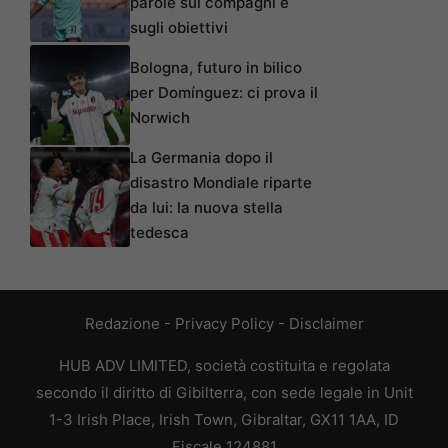
parole sui compagni e
sugli obiettivi
Bologna, futuro in bilico
per Domínguez: ci prova il
Norwich
La Germania dopo il
disastro Mondiale riparte
da lui: la nuova stella
tedesca
Redazione
-
Privacy Policy
-
Disclaimer
HUB ADV LIMITED, società costituita e regolata
secondo il diritto di Gibilterra, con sede legale in Unit
1-3 Irish Place, Irish Town, Gibraltar, GX11 1AA, ID
Fiscale 124881