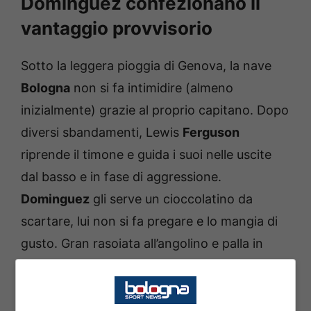
Dominguez confezionano il
vantaggio provvisorio
Sotto la leggera pioggia di Genova, la nave
Bologna
non si fa intimidire (almeno
inizialmente) grazie al proprio capitano. Dopo
diversi sbandamenti, Lewis
Ferguson
riprende il timone e guida i suoi nelle uscite
dal basso e in fase di aggressione.
Dominguez
gli serve un cioccolatino da
scartare, lui non si fa pregare e lo mangia di
gusto. Gran rasoiata all’angolino e palla in
rete: un gol che per il numero 19 è quasi una
boccata d’ossigeno dopo mesi senza fiato.
Ritrovato.