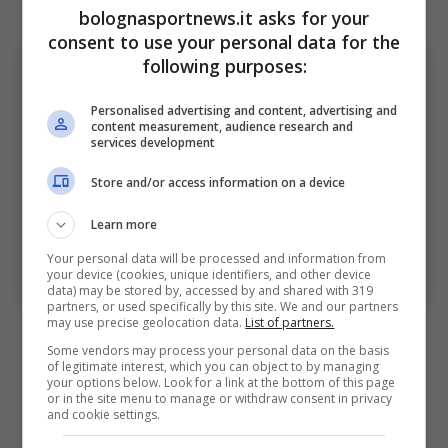
bolognasportnews.it asks for your
consent to use your personal data for the
following purposes:
Personalised advertising and content, advertising and
content measurement, audience research and
services development
Store and/or access information on a device
Learn more
Bologna: Ferguson-Dominguez confezionano il
Your personal data will be processed and information from
vantaggio provvisorio. Bologna Sport News (Foto di
your device (cookies, unique identifiers, and other device
Getty Images Via OneFootball)
data) may be stored by, accessed by and shared with 319
partners, or used specifically by this site. We and our partners
may use precise geolocation data.
List of partners.
Il ragazzo ha la stoffa del grande giocatore e
Some vendors may process your personal data on the basis
non lo scopriamo certo oggi. Italiano gli
of legitimate interest, which you can object to by managing
your options below. Look for a link at the bottom of this page
concede un’altra occasione e lui la coglie al
or in the site menu to manage or withdraw consent in privacy
and cookie settings.
volo. Tanti spunti interessanti oltre all’assist al