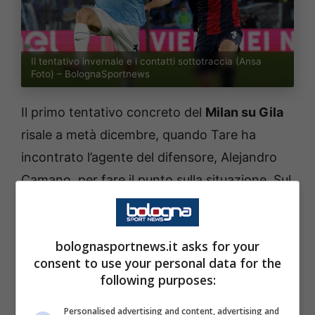
Il tentativo invernale e i contatti sottotraccia (Ansa
Foto) – BolognaSportnews
Il primo tentativo concreto del
Milan su Gila
risale a metà dicembre, quando Tare ha
incontrato l’agente del difensore, Alejandro
Camano, per fare il punto sulla situazione. Sul
tavolo c’erano diversi elementi: l’interesse
dell’Inter e di alcuni club inglesi, un contratto
bolognasportnews.it asks for your
in scadenza nel 2027 che difficilmente verrà
consent to use your personal data for the
rinnovato e la volontà del giocatore di
following purposes:
compiere il grande salto.
Personalised advertising and content, advertising and