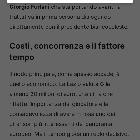
Giorgio Furlani
che sta portando avanti la
trattativa in prima persona dialogando
direttamente con il presidente biancoceleste.
Costi, concorrenza e il fattore
tempo
Il nodo principale, come spesso accade, è
quello economico. La Lazio valuta Gila
almeno 30 milioni di euro, una cifra che
riflette l’importanza del giocatore e la
consapevolezza di avere in rosa uno dei
difensori più interessanti del panorama
europeo. Ma il tempo gioca un ruolo decisivo.