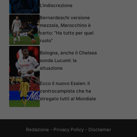
L’indiscrezione
Bernardeschi versione
mezzala, Marocchino è
certo: “Ha tutto per quel
ruolo”
Bologna, anche il Chelsea
sonda Lucumí: la
situazione
Ecco il nuovo Essien: il
centrocampista che ha
stregato tutti al Mondiale
Redazione
-
Privacy Policy
-
Disclaimer