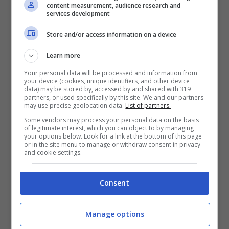
content measurement, audience research and
Il Milan ha sondato anche la possibilità di
services development
anticipare i tempi con un trasferimento già
Store and/or access information on a device
nella sessione invernale, ma la risposta della
Learn more
Lazio è stata netta. Dopo aver incassato cifre
Your personal data will be processed and information from
importanti dalle cessioni di Guendouzi al
your device (cookies, unique identifiers, and other device
data) may be stored by, accessed by and shared with 319
Fenerbahce e Castellanos al West Ham, Lotito
partners, or used specifically by this site. We and our partners
may use precise geolocation data.
List of partners.
non può permettersi un’altra uscita pesante a
Some vendors may process your personal data on the basis
metà stagione.
of legitimate interest, which you can object to by managing
your options below. Look for a link at the bottom of this page
or in the site menu to manage or withdraw consent in privacy
and cookie settings.
Da qui le smentite di rito e la volontà di
abbassare i riflettori su un’operazione che,
Consent
però, non si è mai davvero fermata. Secondo
quanto riportato da
Calciomercato.com
, i
Manage options
contatti tra i club proseguono da giorni, con