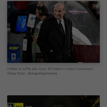
Il Milan lo soffia alla Juve: 35 milioni e veste il rossonero
(Ansa Foto) - BolognaSportnews