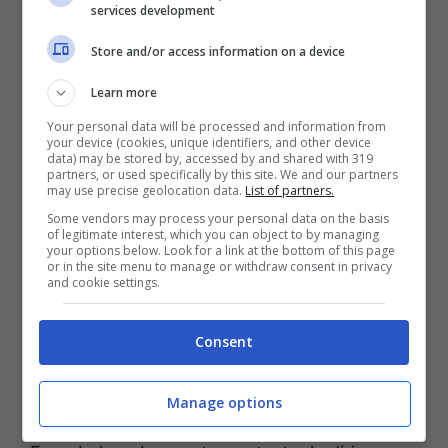
consegnare subito a
Massimiliano Allegri
un
services development
nuovo riferimento offensivo. Una mossa che
Store and/or access information on a device
racconta bene le ambizioni del Milan e la
Learn more
volontà di non rimandare interventi
Your personal data will be processed and information from
considerati strategici.
your device (cookies, unique identifiers, and other device
data) may be stored by, accessed by and shared with 319
partners, or used specifically by this site. We and our partners
may use precise geolocation data.
List of partners.
Mateta è visto come il profilo giusto per dare
Some vendors may process your personal data on the basis
peso, fisicità e profondità all’attacco,
of legitimate interest, which you can object to by managing
your options below. Look for a link at the bottom of this page
caratteristiche che potrebbero diventare
or in the site menu to manage or withdraw consent in privacy
and cookie settings.
decisive nella seconda parte di stagione. Il
suo arrivo, inoltre, andrebbe a coprire il vuoto
Consent
lasciato da
Christopher Nkunku
, sempre più
al centro di voci di mercato che lo vedono
Manage options
corteggiato da Atletico Madrid, Roma e