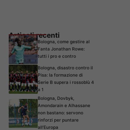
Articoli recenti
Bologna, come gestire al
Fanta Jonathan Rowe:
tutti i pro e contro
Bologna, disastro contro il
Pisa: la formazione di
Serie B supera i rossoblù 4
a 1
Bologna, Dovbyk,
Amondarain e Alhassane
non bastano: servono
rinforzi per puntare
all’Europa