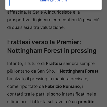
Manage options
possibile svolta per la sua carriera. Milano lo
affascina, la Serie A incuriosisce e la
prospettiva di giocare con continuità pesa più
di qualsiasi altra valutazione.
Frattesi verso la Premier:
Nottingham Forest in pressing
Intanto, il futuro di
Frattesi
sembra sempre
più lontano da San Siro. Il
Nottingham Forest
ha alzato il pressing in maniera decisa e,
come riportato da
Fabrizio Romano
, i
contatti tra le parti si sono intensificati nelle
ultime ore. L’offerta sul tavolo è un
prestito