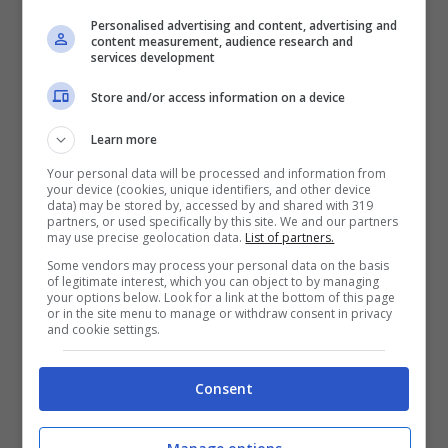
e la sensazione è che un’uscita temporanea
Personalised advertising and content, advertising and
content measurement, audience research and
possa essere vista come una soluzione utile
services development
per tutte le parti in causa. L’Inter osserva e
Store and/or access information on a device
attende, consapevole che l’operazione
Learn more
potrebbe sbloccarsi solo nel momento in cui
Your personal data will be processed and information from
Frattesi lascerà ufficialmente Milano.
your device (cookies, unique identifiers, and other device
data) may be stored by, accessed by and shared with 319
partners, or used specifically by this site. We and our partners
may use precise geolocation data.
List of partners.
Non è un caso che le due trattative viaggino
Some vendors may process your personal data on the basis
in parallelo. In viale della Liberazione l’idea è
of legitimate interest, which you can object to by managing
your options below. Look for a link at the bottom of this page
chiara: sostituire un centrocampista dinamico
or in the site menu to manage or withdraw consent in privacy
and cookie settings.
con un altro profilo giovane, tecnico e
abituato a ritmi elevati. Jones, inglese di
Consent
origini nigeriane, compie proprio oggi
25 anni
e vede nell’esperienza nerazzurra una