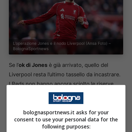
L’operazione Jones e il nodo Liverpool (Ansa Foto) –
BolognaSportnews
Se l’
ok di Jones
è già arrivato, quello del
Liverpool resta l’ultimo tassello da incastrare.
I Reds non hanno ancora sciolto le riserve
sulla partenza del centrocampista, che nella
scorsa stagione era stato uno dei
bolognasportnews.it asks for your
protagonisti sotto la guida di
Arne Slot
.
consent to use your personal data for the
following purposes:
Quest’anno, però, le gerarchie sono cambiate