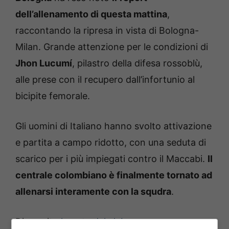
dell’allenamento di questa mattina
,
raccontando la ripresa in vista di Bologna-
Milan. Grande attenzione per le condizioni di
Jhon Lucumí
, pilastro della difesa rossoblù,
alle prese con il recupero dall’infortunio al
bicipite femorale.
Gli uomini di Italiano hanno svolto attivazione
e partita a campo ridotto, con una seduta di
scarico per i più impiegati contro il Maccabi.
Il
centrale colombiano è finalmente tornato ad
allenarsi interamente con la squdra
.
Di seguito
la nota del club
: