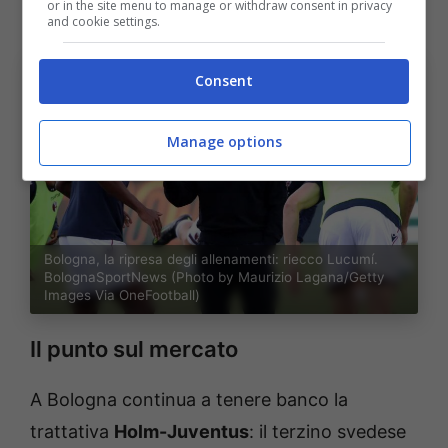
or in the site menu to manage or withdraw consent in privacy
and cookie settings.
Consent
Manage options
Bologna, la ripresa degli allenamenti: riecco Lucumí.
BolognaSportNews (Photo by Maurizio Lagana/Getty
Images Via OneFootball)
Il punto sul mercato
A Bologna continua a tenere banco la
trattativa
Holm-Juventus
: il terzino svedese