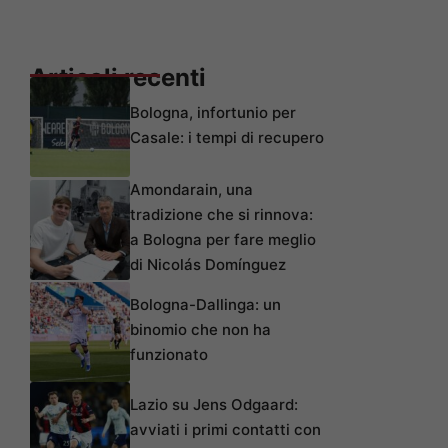
Articoli recenti
Bologna, infortunio per
Casale: i tempi di recupero
Amondarain, una
tradizione che si rinnova:
a Bologna per fare meglio
di Nicolás Domínguez
Bologna-Dallinga: un
binomio che non ha
funzionato
Lazio su Jens Odgaard:
avviati i primi contatti con