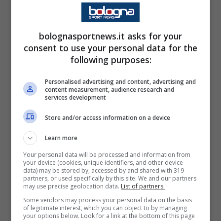
bolognasportnews.it asks for your
Sono ripresi questa mattina
consent to use your personal data for the
gli allenamenti in vista di
following purposes:
#BFCMilan di martedì:
Personalised advertising and content, advertising and
seduta di scarico per i più
content measurement, audience research and
services development
impiegati contro il Maccabi
Store and/or access information on a device
Tel Aviv, attivazione atletica
Learn more
e partitella a campo ridotto
Your personal data will be processed and information from
per gli altri. Jhon Lucumi è
your device (cookies, unique identifiers, and other device
data) may be stored by, accessed by and shared with 319
tornato ad allenarsi
partners, or used specifically by this site. We and our partners
may use precise geolocation data.
List of partners.
interamente con la
Some vendors may process your personal data on the basis
squadra.
of legitimate interest, which you can object to by managing
your options below. Look for a link at the bottom of this page