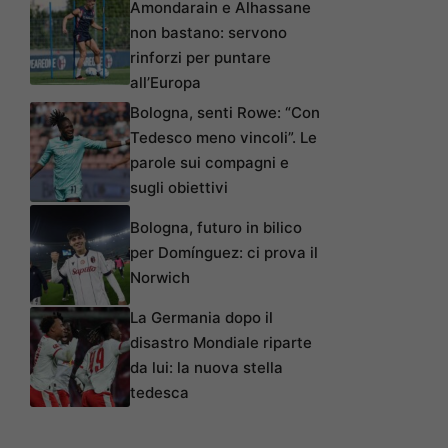
Amondarain e Alhassane
non bastano: servono
rinforzi per puntare
all’Europa
Bologna, senti Rowe: “Con
Tedesco meno vincoli”. Le
parole sui compagni e
sugli obiettivi
Bologna, futuro in bilico
per Domínguez: ci prova il
Norwich
La Germania dopo il
disastro Mondiale riparte
da lui: la nuova stella
tedesca