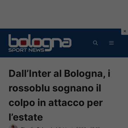
Vai
al
MENU
contenuto
Dall’Inter al Bologna, i
rossoblu sognano il
colpo in attacco per
l’estate