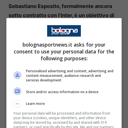
Sebastiano Esposito, formalmente ancora
sotto contratto con l’Inter, è un obiettivo di
mercato del Bologna
con la punta classe
2002 che, al termine del campionato in corso,
diventerà a tutti gli effetti un calciatore del
bolognasportnews.it asks for your
consent to use your personal data for the
Cagliari
che ha un obbligo di riscatto sulla
following purposes:
punta in caso di salvezza.
Personalised advertising and content, advertising and
content measurement, audience research and
services development
Store and/or access information on a device
Learn more
Your personal data will be processed and information from
your device (cookies, unique identifiers, and other device
data) may be stored by, accessed by and shared with 319
partners, or used specifically by this site. We and our partners