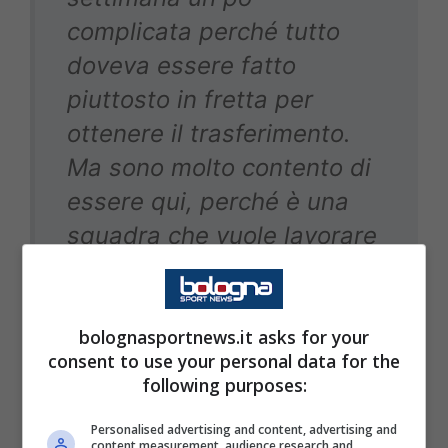
complicata perché tutto
doveva essere fatto
piuttosto in fretta per
ottenere il trasferimento.
Ma sono molto contento di
essere qui, perché è una
squadra che vuole lavorare
sodo, che vuole crescere
molto velocemente.
bolognasportnews.it asks for your
consent to use your personal data for the
following purposes:
Personalised advertising and content, advertising and
content measurement, audience research and