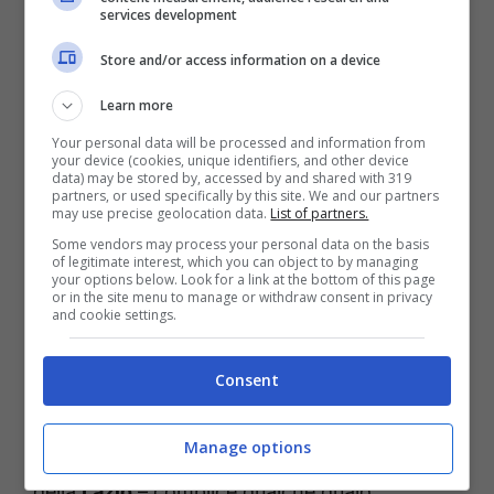
services development
Store and/or access information on a device
Learn more
Your personal data will be processed and information from
your device (cookies, unique identifiers, and other device
data) may be stored by, accessed by and shared with 319
partners, or used specifically by this site. We and our partners
may use precise geolocation data.
List of partners.
Immobile e le condizioni fisiche:
Some vendors may process your personal data on the basis
“Per ora solo un allenamento, ma
of legitimate interest, which you can object to by managing
your options below. Look for a link at the bottom of this page
sto bene e ho bisogno di trovare
or in the site menu to manage or withdraw consent in privacy
and cookie settings.
spazio”
Consent
Una stagione fin qui parecchio sfortunata
quella di
Ciro Immobile.
Nella prima parte di
Manage options
stagione infatti, con il Bologna l’ex capitano
della
Lazio
– complice qualche guaio