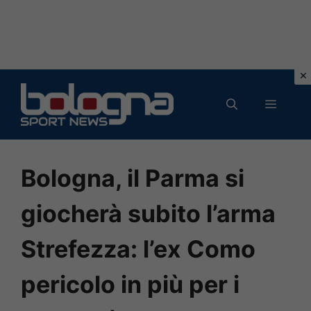
Vai
al
MENU
contenuto
Bologna, il Parma si
giocherà subito l’arma
Strefezza: l’ex Como
pericolo in più per i