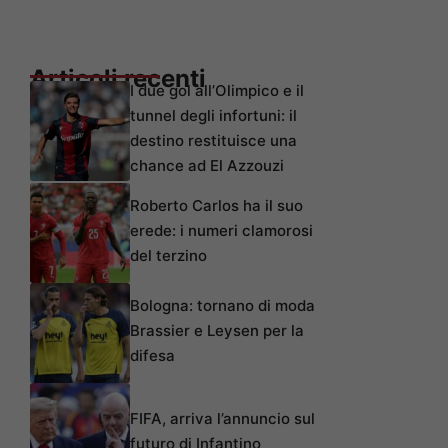
Articoli recenti
I due gol all’Olimpico e il
tunnel degli infortuni: il
destino restituisce una
chance ad El Azzouzi
Roberto Carlos ha il suo
erede: i numeri clamorosi
del terzino
Bologna: tornano di moda
Brassier e Leysen per la
difesa
FIFA, arriva l’annuncio sul
futuro di Infantino