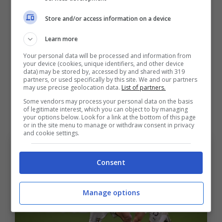
dei biancorossi nella prima parte della
Store and/or access information on a device
stagione.
Learn more
Adesso però, l’immediato ritorno in Italia: a
Your personal data will be processed and information from
Parma
. Una squadra che di fantasia ne ha già
your device (cookies, unique identifiers, and other device
data) may be stored by, accessed by and shared with 319
dal centrocampo in più, che va ad aggiungere
partners, or used specifically by this site. We and our partners
may use precise geolocation data.
List of partners.
un tassello che promette gol e giocate
“da
Some vendors may process your personal data on the basis
of legitimate interest, which you can object to by managing
salvezza”
per la squadra ducale.
your options below. Look for a link at the bottom of this page
or in the site menu to manage or withdraw consent in privacy
and cookie settings.
Consent
Manage options