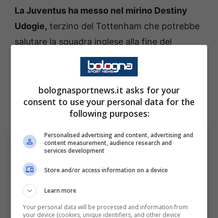
La Juventus ha messo nel mirino Destiny
Udogie,
terzino del Tottenham che potrebbe
salutare la squadra inglese alla fine del
campionato in corso. Un affare non semplice
per via delle richieste economiche degli
Spurs
che valutano il calciatore attorno ai 40
bolognasportnews.it asks for your
consent to use your personal data for the
milioni di euro.
following purposes:
Personalised advertising and content, advertising and
content measurement, audience research and
services development
Store and/or access information on a device
Learn more
Your personal data will be processed and information from
your device (cookies, unique identifiers, and other device