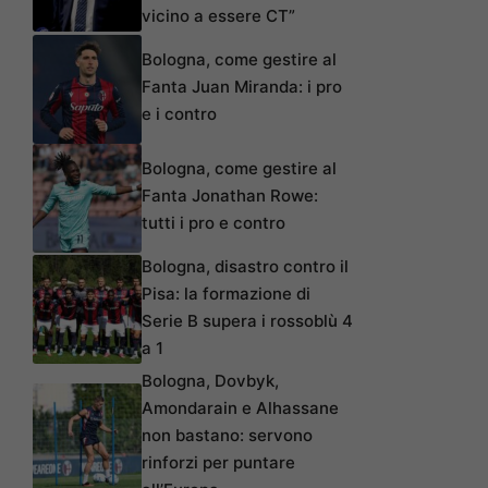
vicino a essere CT”
Bologna, come gestire al
Fanta Juan Miranda: i pro
e i contro
Bologna, come gestire al
Fanta Jonathan Rowe:
tutti i pro e contro
Bologna, disastro contro il
Pisa: la formazione di
Serie B supera i rossoblù 4
a 1
Bologna, Dovbyk,
Amondarain e Alhassane
non bastano: servono
rinforzi per puntare