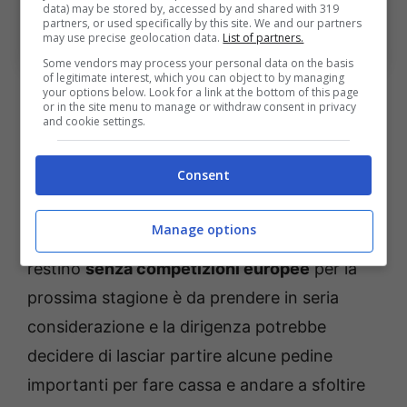
data) may be stored by, accessed by and shared with 319
partners, or used specifically by this site. We and our partners
Possibile ritorno in Serie A per Udogie (Ansa Foto) –
may use precise geolocation data.
List of partners.
bolognasportnews.it
Some vendors may process your personal data on the basis
of legitimate interest, which you can object to by managing
your options below. Look for a link at the bottom of this page
Fuori dalla Carabao Cup e dalla FA Cup, la
or in the site menu to manage or withdraw consent in privacy
and cookie settings.
sensazione è che il Tottenham possa avere
soddisfazioni solamente dal suo percorso in
Consent
Champions League, competizione nella quale
però la concorrenza è sempre molto difficile
Manage options
da superare. Le possibilità che gli Spurs
restino
senza competizioni europee
per la
prossima stagione è da prendere in seria
considerazione e la dirigenza potrebbe
decidere di lasciar partire alcune pedine
importanti per fare cassa e andare a sfoltire