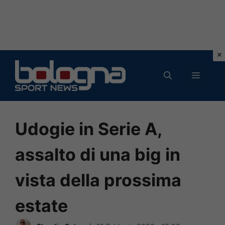
Vai
al
MENU
contenuto
Udogie in Serie A,
assalto di una big in
vista della prossima
estate