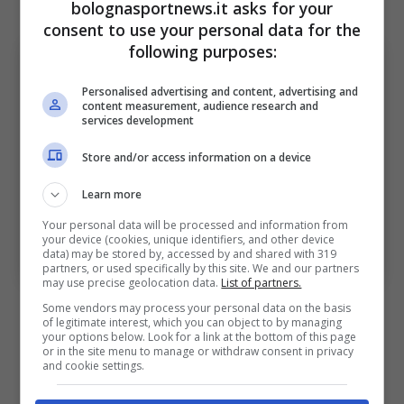
Serie A nella stagione 2008/2009.
bolognasportnews.it asks for your
consent to use your personal data for the
following purposes:
Personalised advertising and content, advertising and
content measurement, audience research and
services development
Store and/or access information on a device
Learn more
Your personal data will be processed and information from
your device (cookies, unique identifiers, and other device
El Shaarawy nel mirino di una squadra italiana (Ansa
data) may be stored by, accessed by and shared with 319
Foto) – bolognasportnews.it
partners, or used specifically by this site. We and our partners
may use precise geolocation data.
List of partners.
Un colpo che sarebbe fortemente
Some vendors may process your personal data on the basis
of legitimate interest, which you can object to by managing
caldeggiato da Daniele De Rossi
, allenatore
your options below. Look for a link at the bottom of this page
or in the site menu to manage or withdraw consent in privacy
dei giallorossi che ha avuto El Shaarawy
and cookie settings.
come compagno di squadra alla Roma per poi