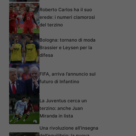
Roberto Carlos ha il suo
erede: i numeri clamorosi
del terzino
Bologna: tornano di moda
Brassier e Leysen per la
difesa
FIFA, arriva l’annuncio sul
futuro di Infantino
La Juventus cerca un
terzino: anche Juan
Miranda in lista
Una rivoluzione all’insegna
dell’equilibrio: la nuova