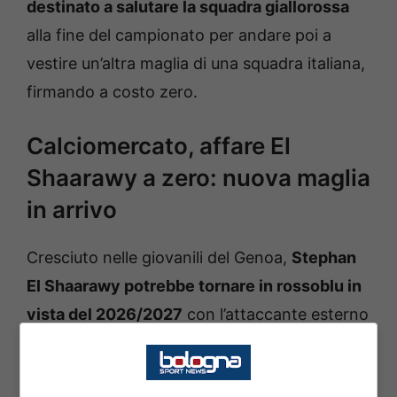
destinato a salutare la squadra giallorossa
alla fine del campionato per andare poi a
vestire un’altra maglia di una squadra italiana,
firmando a costo zero.
Calciomercato, affare El
Shaarawy a zero: nuova maglia
in arrivo
Cresciuto nelle giovanili del Genoa,
Stephan
El Shaarawy potrebbe tornare in rossoblu in
vista del 2026/2027
con l’attaccante esterno
che sarebbe felice di vestire ancora una volta
la maglia con la quale ha fatto l’esordio in