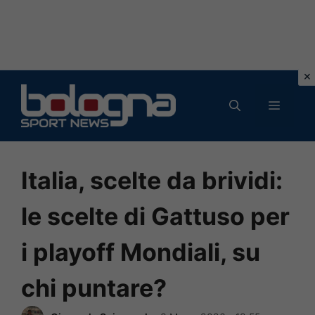
Vai
al
MENU
contenuto
Italia, scelte da brividi:
le scelte di Gattuso per
i playoff Mondiali, su
chi puntare?