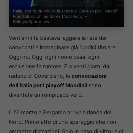
Italia, scelte da brividi: le scelte di Gattuso per i playoff
Mondiali, su chi puntare? (Ansa Foto) –
BolognaSportnews
Vent’anni fa bastava leggere la lista dei
convocati e immaginare già l’undici titolare.
Oggi no. Oggi ogni nome pesa, ogni
esclusione fa rumore. E a venti giorni dal
raduno di Coverciano, le
convocazioni
dell’Italia per i playoff Mondiali
sono
diventate un rompicapo vero.
Il 26 marzo a Bergamo arriva l’Irlanda del
Nord. Primo atto di uno spareggio che non
ammette distrazioni. Solo in caso di vittoria ci