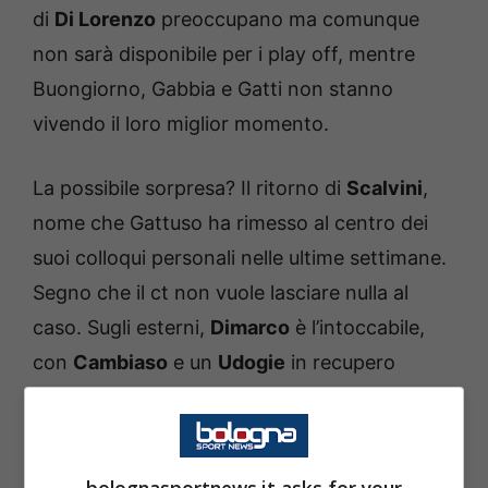
di
Di Lorenzo
preoccupano ma comunque
non sarà disponibile per i play off, mentre
Buongiorno, Gabbia e Gatti non stanno
vivendo il loro miglior momento.
La possibile sorpresa? Il ritorno di
Scalvini
,
nome che Gattuso ha rimesso al centro dei
suoi colloqui personali nelle ultime settimane.
Segno che il ct non vuole lasciare nulla al
caso. Sugli esterni,
Dimarco
è l’intoccabile,
con
Cambiaso
e un
Udogie
in recupero
pronti a giocarsi le loro carte. Politano
sembra avere un piede dentro grazie alla
duttilità, mentre Orsolini, Zaccagni e Berardi
bolognasportnews.it asks for your