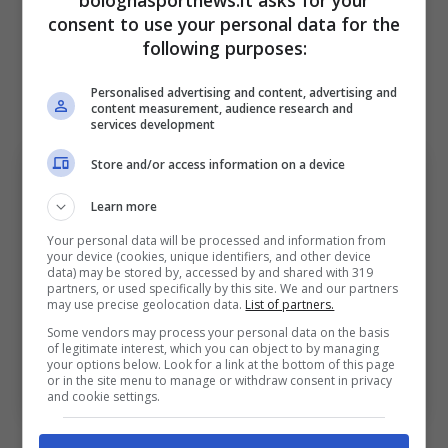
restano in bilico.
consent to use your personal data for the
following purposes:
Centrocampo da reinventare,
Personalised advertising and content, advertising and
attacco in abbondanza
content measurement, audience research and
services development
Store and/or access information on a device
Learn more
Your personal data will be processed and information from
your device (cookies, unique identifiers, and other device
data) may be stored by, accessed by and shared with 319
partners, or used specifically by this site. We and our partners
may use precise geolocation data.
List of partners.
Some vendors may process your personal data on the basis
of legitimate interest, which you can object to by managing
your options below. Look for a link at the bottom of this page
Centrocampo da reinventare, attacco in abbondanza
or in the site menu to manage or withdraw consent in privacy
(Ansa Foto) – BolognaSportnews
and cookie settings.
Il vero nodo delle
scelte di Gattuso per i