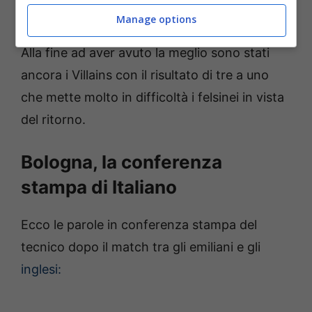
zero.
Manage options
Alla fine ad aver avuto la meglio sono stati
ancora i Villains con il risultato di tre a uno
che mette molto in difficoltà i felsinei in vista
del ritorno.
Bologna, la conferenza
stampa di Italiano
Ecco le parole in conferenza stampa del
tecnico dopo il match tra gli emiliani e gli
inglesi: