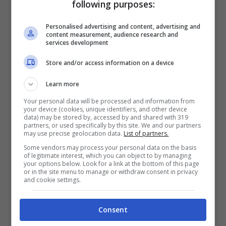
following purposes:
riusciamo a fare prestazioni complete e non possiamo
dare queste chance a una squadra del genere. Mi
Personalised advertising and content, advertising and
dispiace per questo splendido pubblico e il risultato
content measurement, audience research and
services development
pesante. Le possibilità sono minime ma vogliamo
onorare il ritorno."
Store and/or access information on a device
Learn more
Le parole dell’allenatore del Bologna che ha
Your personal data will be processed and information from
parlato ai giornalisti dopo il match con
your device (cookies, unique identifiers, and other device
data) may be stored by, accessed by and shared with 319
l’Aston Villa
partners, or used specifically by this site. We and our partners
may use precise geolocation data.
List of partners.
Some vendors may process your personal data on the basis
Bologna contro Aston Villa
è stato uno degli
of legitimate interest, which you can object to by managing
your options below. Look for a link at the bottom of this page
incontri più interessanti dell’andata dei quarti
or in the site menu to manage or withdraw consent in privacy
and cookie settings.
di finale di Europa League. Le due formazioni
si erano sfidate a inizio stagione al Villa Park,
Consent
occasione in cui gli inglesi vinsero per uno a