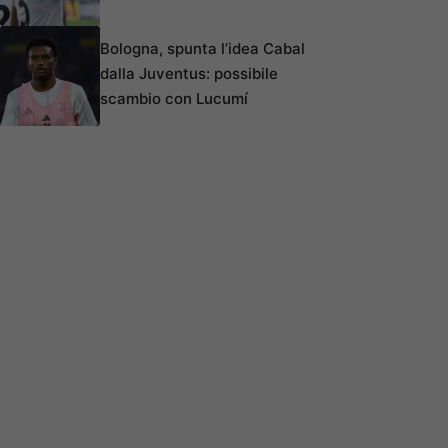
Bologna, spunta l’idea Cabal
dalla Juventus: possibile
scambio con Lucumí