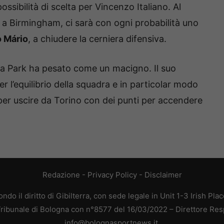
ossibilità di scelta per Vincenzo Italiano. Al
a a Birmingham, ci sarà con ogni probabilità uno
o Mário
, a chiudere la cerniera difensiva.
lla Park ha pesato come un macigno. Il suo
er l’equilibrio della squadra e in particolar modo
li per uscire da Torino con dei punti per accendere
Redazione
-
Privacy Policy
-
Disclaimer
do il diritto di Gibilterra, con sede legale in Unit 1-3 Irish Pla
 Tribunale di Bologna con n°8577 del 16/03/2022 – Direttore Res
info@bolognasportnews.it.