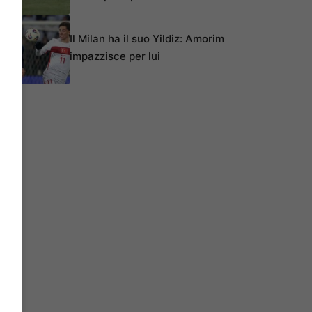
Il Milan ha il suo Yildiz: Amorim
impazzisce per lui