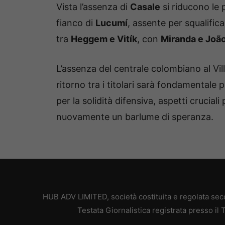
Vista l’assenza di
Casale
si riducono le p
fianco di
Lucumí
, assente per squalific
tra
Heggem e Vitík
, con
Miranda e Joã
L’assenza del centrale colombiano al Vi
ritorno tra i titolari sarà fondamentale p
per la solidità difensiva, aspetti crucia
nuovamente un barlume di speranza.
HUB ADV LIMITED, società costituita e regolata secon
Testata Giornalistica registrata presso il