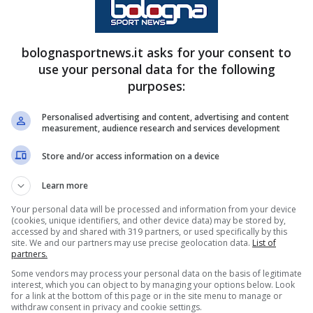
bolognasportnews.it asks for your consent to
use your personal data for the following
purposes:
Personalised advertising and content, advertising and content
sale. L’esito degli esami e i tempi di recupero
measurement, audience research and services development
Store and/or access information on a device
Learn more
ano dell’
Aston Villa
in
Europa League
, il
a ad affrontare la
Juventus
di Luciano
Spalletti
.
Your personal data will be processed and information from your device
(cookies, unique identifiers, and other device data) may be stored by,
i ambizioni europee dei rossoblù. In vista di
accessed by and shared with 319 partners, or used specifically by this
site. We and our partners may use precise geolocation data.
List of
li emiliani dovrà fare a meno di Nicolò
Casale
,
partners.
Some vendors may process your personal data on the basis of legitimate
oblema fisico.
interest, which you can object to by managing your options below. Look
for a link at the bottom of this page or in the site menu to manage or
withdraw consent in privacy and cookie settings.