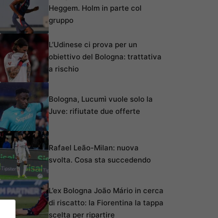
Heggem. Holm in parte col
gruppo
L’Udinese ci prova per un
obiettivo del Bologna: trattativa
a rischio
Bologna, Lucumì vuole solo la
Juve: rifiutate due offerte
Rafael Leão-Milan: nuova
svolta. Cosa sta succedendo
L’ex Bologna João Mário in cerca
di riscatto: la Fiorentina la tappa
scelta per ripartire