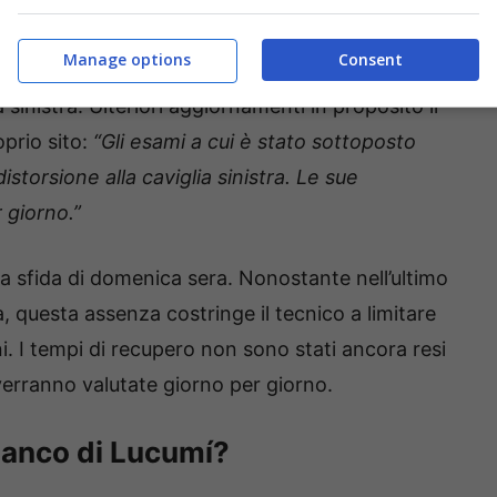
lò Casale
Manage options
Consent
ona e Lazio
è stato costretto al forfait per un
 sinistra. Ulteriori aggiornamenti in proposito li
oprio sito:
“Gli esami a cui è stato sottoposto
torsione alla caviglia sinistra. Le sue
 giorno.”
la sfida di domenica sera. Nonostante nell’ultimo
, questa assenza costringe il tecnico a limitare
 I tempi di recupero non sono stati ancora resi
 verranno valutate giorno per giorno.
fianco di Lucumí?