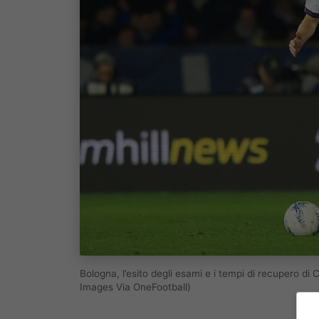
Bologna, l’esito degli esami e i tempi di recupero di
Images Via OneFootball)