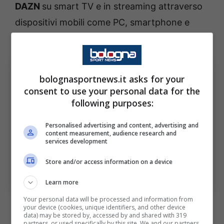
DAZN
su smart TV e in streaming attraverso
dispositivi mobili come PC, smartphone e
tablet.
bolognasportnews.it asks for your
consent to use your personal data for the
following purposes:
Personalised advertising and content, advertising and
content measurement, audience research and
services development
Store and/or access information on a device
Serie A, Atalanta-Bologna dove vedere in tv e
streaming il match
(Foto di Marco Luzzani/Getty
Images) Via One Football Bolognasportnews
Learn more
Your personal data will be processed and information from
your device (cookies, unique identifiers, and other device
data) may be stored by, accessed by and shared with 319
partners, or used specifically by this site. We and our partners