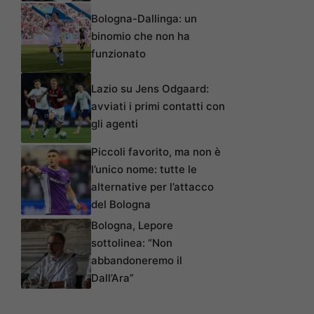
Bologna-Dallinga: un
binomio che non ha
funzionato
Lazio su Jens Odgaard:
avviati i primi contatti con
gli agenti
Piccoli favorito, ma non è
l’unico nome: tutte le
alternative per l’attacco
del Bologna
Bologna, Lepore
sottolinea: “Non
abbandoneremo il
Dall’Ara”