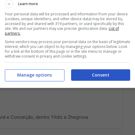
Learn more
ro Bernardeschi
Your personal data will be processed and information from your device
(cookies, unique identifiers, and other device data) may be stored by,
accessed by and shared with 319 partners, or used specifically by this
site. We and our partners may use precise geolocation data.
List of
partners.
Some vendors may process your personal data on the basis of legitimate
interest, which you can object to by managing your options below. Look
for a link at the bottom of this page or in the site menu to manage or
withdraw consent in privacy and cookie settings.
lla difesa della Juve, costringendo Di Gregorio
Manage options
Consent
vid e Conceição, dentro Yildiz e Zhegrova