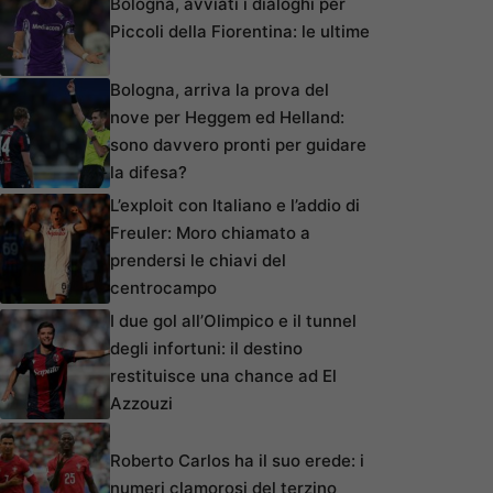
Bologna, avviati i dialoghi per
Piccoli della Fiorentina: le ultime
Bologna, arriva la prova del
nove per Heggem ed Helland:
sono davvero pronti per guidare
la difesa?
L’exploit con Italiano e l’addio di
Freuler: Moro chiamato a
prendersi le chiavi del
centrocampo
I due gol all’Olimpico e il tunnel
degli infortuni: il destino
restituisce una chance ad El
Azzouzi
Roberto Carlos ha il suo erede: i
numeri clamorosi del terzino