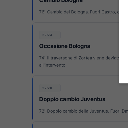
76'-Cambio del Bologna. Fuori Castro, dent
22:23
Occasione Bologna
74'-Il traversone di Zortea viene deviato da
all'intervento
22:20
Doppio cambio Juventus
72'-Doppio cambio della Juventus. Fuori Da