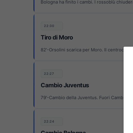
Bologna ha finito i cambi. I rossoblù chiuder
22:30
Tiro di Moro
82'-Orsolini scarica per Moro. Il centrocampis
22:27
Cambio Juventus
79'-Cambio della Juventus. Fuori Cambiaso,
22:24
Cambio Bologna