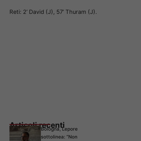
Reti: 2’ David (J), 57’ Thuram (J).
Articoli recenti
Bologna, Lepore
sottolinea: “Non