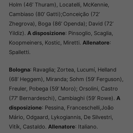
Holm (46’ Thuram), Locatelli, McKennie,
Cambiaso (80’ Gatti);
Conceição
(72’
Zhegrova), Boga (86’ Openda); David (72’
Yildiz).
A disposizione
: Pinsoglio, Scaglia,
Koopmeiners, Kostic, Miretti.
Allenatore
:
Spalletti.
Bologna
: Ravaglia; Zortea, Lucumí, Helland
(68’ Heggem), Miranda; Sohm (59’ Ferguson),
Freuler, Pobega (59’ Moro); Orsolini, Castro
(77’ Bernardeschi), Cambiaghi (59’ Rowe).
A
disposizione
: Pessina, Franceschelli,João
Mário, Odgaard, Lykogiannis, De Silvestri,
Vitík, Castaldo.
Allenatore
: Italiano.