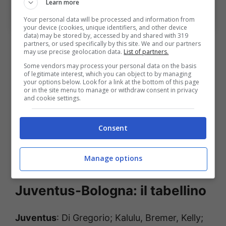
Learn more
Sport News (Foto di Marco Luzzani/Getty Images Via
OneFootball)
Your personal data will be processed and information from
your device (cookies, unique identifiers, and other device
data) may be stored by, accessed by and shared with 319
Più che normale quindi l’entusiasmo a fine
partners, or used specifically by this site. We and our partners
may use precise geolocation data.
List of partners.
partita. Il laterale ha infatti affidato a un post
Some vendors may process your personal data on the basis
of legitimate interest, which you can object to by managing
su
Instagram
il suo commento sul match:
your options below. Look for a link at the bottom of this page
or in the site menu to manage or withdraw consent in privacy
“
Partita speciale ieri sera! Tre punti molto
and cookie settings.
importanti! Fino alla fine!!”.
Consent
Manage options
Juventus-Bologna: il tabellino
Juventus
: Di Gregorio; Kalulu, Bremer, Kelly;