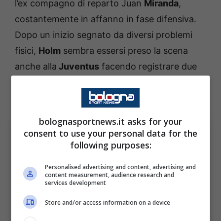
l’ex compagno di reparto Juan
Miranda
,
costantemente in affanno in fase difensiva.
Dopo un inizio segnato da diversi problemi
fisici,
Holm
sembra essersi preso la scena
anche alla
Juventus
facendo registrare due
grandi prestazioni contro
Atalanta e Bologna
nel giro di pochi giorni.
bolognasportnews.it asks for your
consent to use your personal data for the
following purposes:
Personalised advertising and content, advertising and
content measurement, audience research and
services development
Store and/or access information on a device
Holm vince nettamente il duello con Miranda. Bologna