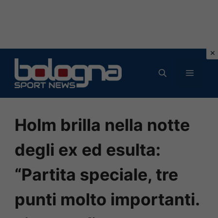
Vai
al
MENU
contenuto
Holm brilla nella notte
degli ex ed esulta:
“Partita speciale, tre
punti molto importanti.