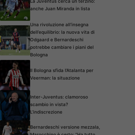
La Juventus cerca un terzino:
anche Juan Miranda in lista
Una rivoluzione all’insegna
dell’equilibrio: la nuova vita di
Odgaard e Bernardeschi
potrebbe cambiare i piani del
Bologna
Il Bologna sfida l’Atalanta per
Veerman: la situazione
Inter-Juventus: clamoroso
scambio in vista?
L’indiscrezione
Bernardeschi versione mezzala,
Marocchino è certo: “Ha tutto