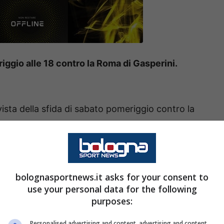
iggio alle 18 contro la Roma di Gasperini.
ista della sfida di sabato pomeriggio contro la
erca disperata di punti per accendere un barlume
rossima
Champions League
.
el match
bolognasportnews.it asks for your consent to
use your personal data for the following
 designato oggi l’arbitro.
Bologna-Roma
, in
purposes:
alla direzione di
Di Bello
di Brindisi assistito da
Personalised advertising and content, advertising and content