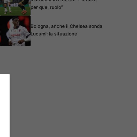
per quel ruolo”
Bologna, anche il Chelsea sonda
Lucumí: la situazione