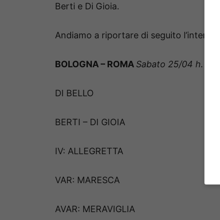
Berti e Di Gioia.
Andiamo a riportare di seguito l’intera te
BOLOGNA – ROMA
Sabato 25/04 h. 18.
DI BELLO
BERTI – DI GIOIA
IV: ALLEGRETTA
VAR: MARESCA
AVAR: MERAVIGLIA