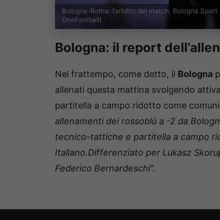
Bologna-Roma: l’arbitro del match. Bologna Spor
OneFootball)
Bologna: il report dell’all
Nel frattempo, come detto, il
Bologna
p
allenati questa mattina svolgendo attiva
partitella a campo ridotto come comunic
allenamenti dei rossoblù a -2 da Bologn
tecnico-tattiche e partitella a campo ri
Italiano.Differenziato per Lukasz Skorup
Federico Bernardeschi”.