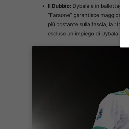
Il Dubbio:
Dybala è in ballottaggi
“Faraone” garantisce maggiore eq
più costante sulla fascia, la “Joy
escluso un impiego di Dybala a ga