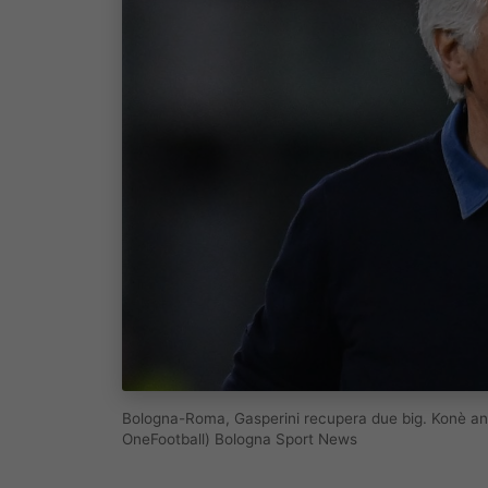
Bologna-Roma, Gasperini recupera due big. Konè anc
OneFootball) Bologna Sport News