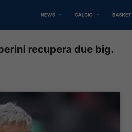
NEWS
CALCIO
BASKET
rini recupera due big.