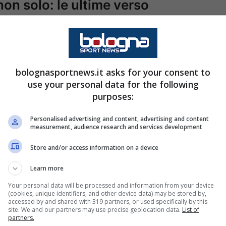
non solo: le ultime verso
pitolini riguarda il pieno recupero di
Paulo
etato l’intera seduta di allenamento con il
bolognasportnews.it asks for your consent to
segnale inequivocabile di una condizione fisica
use your personal data for the following
purposes:
 è fondamentale non solo per la qualità tecnica,
ltimi trenta metri.
Personalised advertising and content, advertising and content
measurement, audience research and services development
tamente come gestire il suo impiego:
Store and/or access information on a device
Learn more
fermi sembrano essere
Soulé
e
Malen
. Il primo
Your personal data will be processed and information from your device
merica, il secondo profondità e cinismo sotto
(cookies, unique identifiers, and other device data) may be stored by,
accessed by and shared with 319 partners, or used specifically by this
site. We and our partners may use precise geolocation data.
List of
partners.