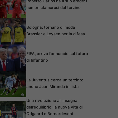
Roberto Carlos ha il suo erede: i
numeri clamorosi del terzino
Bologna: tornano di moda
Brassier e Leysen per la difesa
FIFA, arriva l’annuncio sul futuro
di Infantino
La Juventus cerca un terzino:
anche Juan Miranda in lista
Una rivoluzione all’insegna
dell’equilibrio: la nuova vita di
Odgaard e Bernardeschi