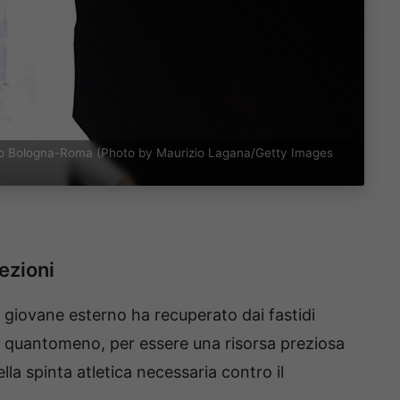
erso Bologna-Roma (Photo by Maurizio Lagana/Getty Images
ezioni
Il giovane esterno ha recuperato dai fastidi
, quantomeno, per essere una risorsa preziosa
la spinta atletica necessaria contro il