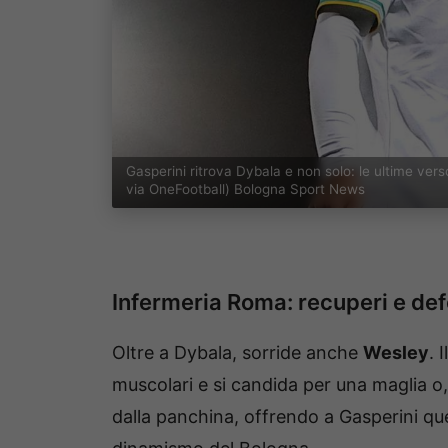
Gasperini ritrova Dybala e non solo: le ultime v
via OneFootball) Bologna Sport News
Infermeria Roma: recuperi e def
Oltre a Dybala, sorride anche
Wesley
. 
muscolari e si candida per una maglia o
dalla panchina, offrendo a Gasperini quel