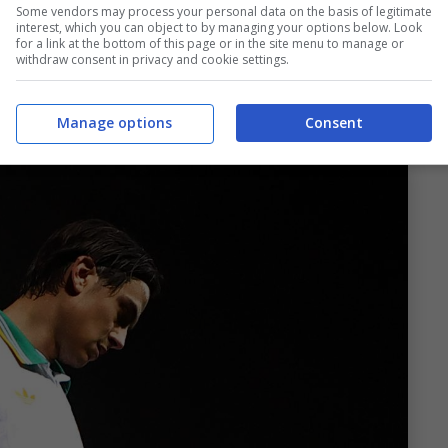
Some vendors may process your personal data on the basis of legitimate
o serrato con
Stephan El Shaarawy
. Se il
interest, which you can object to by managing your options below. Look
for a link at the bottom of this page or in the site menu to manage or
uilibrio in fase di non possesso e una copertura
withdraw consent in privacy and cookie settings.
a” rappresenta l’imprevedibilità assoluta. Non è
ra in corso per spaccare la partita.
Manage options
Consent