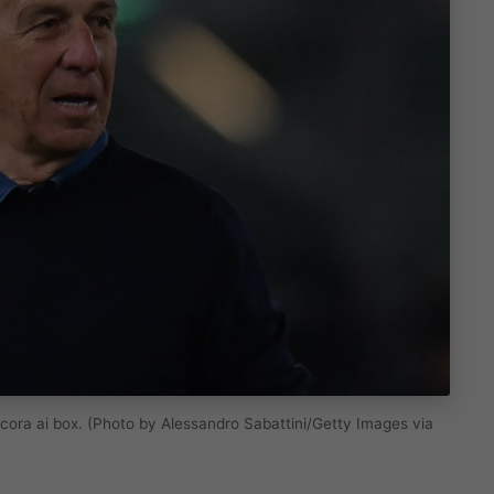
ora ai box. (Photo by Alessandro Sabattini/Getty Images via