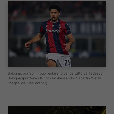
Bologna, ora Sohm può restare: dipende tutto da Tedesco.
BolognaSportNews (Photo by Alessandro Sabattini/Getty
Images Via OneFootball)