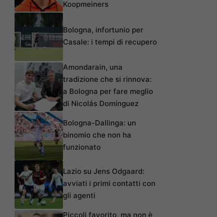
Koopmeiners
Bologna, infortunio per
Casale: i tempi di recupero
Amondarain, una
tradizione che si rinnova:
a Bologna per fare meglio
di Nicolás Domínguez
Bologna-Dallinga: un
binomio che non ha
funzionato
Lazio su Jens Odgaard:
avviati i primi contatti con
gli agenti
Piccoli favorito, ma non è