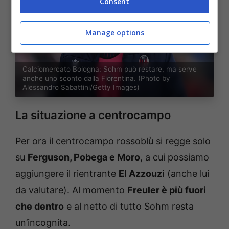
Consent
Manage options
Calciomercato Bologna: Sohm può restare, ma serve
anche uno sconto dalla Fiorentina. (Photo by
Alessandro Sabattini/Getty Images)
La situazione a centrocampo
Per ora il centrocampo rossoblù si regge solo
su
Ferguson, Pobega e Moro
, a cui possiamo
aggiungere il rientrante
El Azzouzi
(anche lui
da valutare). Al momento
Freuler è più fuori
che dentro
e al netto di tutto Sohm resta
un’incognita.