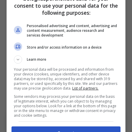
consent to use your personal data for the
L’allenatore –
atterrato stamattina a Bologna
–
following purposes:
ama trequartisti e mezzale di inserimento,
ruoli che l’elvetico può e sa ricoprire.
Personalised advertising and content, advertising and
content measurement, audience research and
services development
25 anni lo scorso aprile,
Sohm
potrebbe
Store and/or access information on a device
tornare utile a Domenico Tedesco sia in un
Learn more
ipotetico 4-3-3 che in un 4-2-3-1. Ma, come
Your personal data will be processed and information from
detto, per la permanenza a Bologna
servono
your device (cookies, unique identifiers, and other device
data) may be stored by, accessed by and shared with 319
due presupposti fondamentali: lo sconto
partners, or used specifically by this site. We and our partners
may use precise geolocation data.
List of partners.
della Viola e l’esplicita volontà
Some vendors may process your personal data on the basis
dell’allenatore
.
of legitimate interest, which you can object to by managing
your options below. Look for a link at the bottom of this page
or in the site menu to manage or withdraw consent in privacy
and cookie settings.