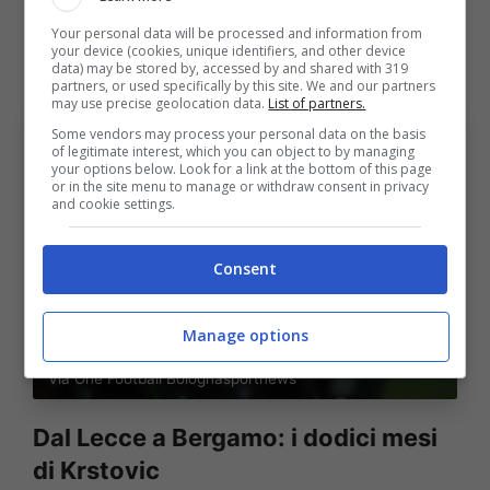
avanti. Aspettiamo ora prossima partita
Your personal data will be processed and information from
your device (cookies, unique identifiers, and other device
sabato in casa”.
data) may be stored by, accessed by and shared with 319
partners, or used specifically by this site. We and our partners
may use precise geolocation data.
List of partners.
Some vendors may process your personal data on the basis
of legitimate interest, which you can object to by managing
your options below. Look for a link at the bottom of this page
or in the site menu to manage or withdraw consent in privacy
and cookie settings.
Consent
Manage options
Atalanta, l’importanza di Krstovic nel match d’andata
contro i rossoblù
(Foto di Marco Luzzani/Getty Images)
Via One Football Bolognasportnews
Dal Lecce a Bergamo: i dodici mesi
di Krstovic