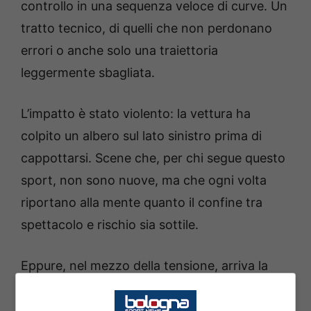
controllo in una sequenza veloce di curve. Un
tratto tecnico, di quelli che non perdonano
errori o anche solo una traiettoria
leggermente sbagliata.
L’impatto è stato violento: la vettura ha
colpito un albero sul lato sinistro prima di
cappottarsi. Scene che, per chi segue questo
sport, non sono nuove, ma che ogni volta
riportano alla mente quanto il confine tra
spettacolo e rischio sia sottile.
Eppure, nel mezzo della tensione, arriva la
notizia che tutti aspettavano:
Jos
Verstappen incidente
, sì, ma senza