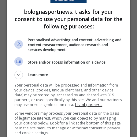
conseguenze fisiche. Lui e il copilota
Jasper
bolognasportnews.it asks for your
consent to use your personal data for the
Vermeulen
sono usciti dall’abitacolo illesi. Un
following purposes:
dettaglio che cambia completamente la
percezione dell’accaduto.
Personalised advertising and content, advertising and
content measurement, audience research and
services development
Oltre lo spavento: il ritorno alle
Store and/or access information on a device
corse e il futuro
Learn more
Your personal data will be processed and information from
your device (cookies, unique identifiers, and other device
data) may be stored by, accessed by and shared with 319
L'auto di Jos Verstappen
partners, or used specifically by this site. We and our partners
may use precise geolocation data.
List of partners.
dopo l'incidente
Some vendors may process your personal data on the basis
pic.twitter.com/P6txyJJJkf
of legitimate interest, which you can object to by managing
your options below. Look for a link at the bottom of this page
or in the site menu to manage or withdraw consent in privacy
and cookie settings.