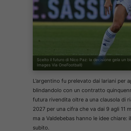
Scelto il futuro di Nico Paz: la decisione gela un
Images Via OneFootball)
L’argentino fu prelevato dai lariani per 
blindandolo con un contratto quinquenn
futura rivendita oltre a una clausola di 
2027 per una cifra che va dai 9 agli 11 mi
ma a Valdebebas hanno le idee chiare: il
subito.