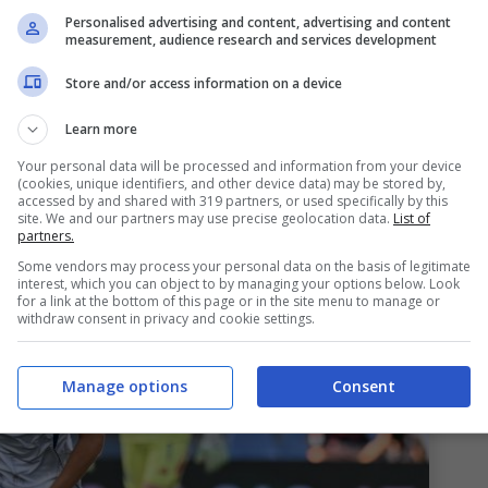
Personalised advertising and content, advertising and content
 classe 2004 argentino non rimarrà al
Como
e non
measurement, audience research and services development
e infatti l’enfant prodige tornerà a Madrid. I
Store and/or access information on a device
e l’opzione di riscatto del giocatore argentino,
Learn more
esa verticale del numero 10 ha convinto in tutto
Your personal data will be processed and information from your device
(cookies, unique identifiers, and other device data) may be stored by,
accessed by and shared with 319 partners, or used specifically by this
site. We and our partners may use precise geolocation data.
List of
partners.
Some vendors may process your personal data on the basis of legitimate
interest, which you can object to by managing your options below. Look
for a link at the bottom of this page or in the site menu to manage or
withdraw consent in privacy and cookie settings.
Manage options
Consent