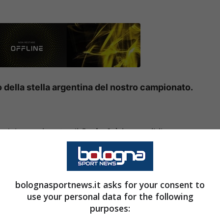
o della stella argentina del nostro campionato.
to del campionato di
Serie A
è impossibile non
Como
sta letteralmente incantando grazie ai suoi
nno messo in ginocchio diverse compagini e
l suo futuro sembra tracciato.
bolognasportnews.it asks for your consent to
use your personal data for the following
 i dettagli
purposes: