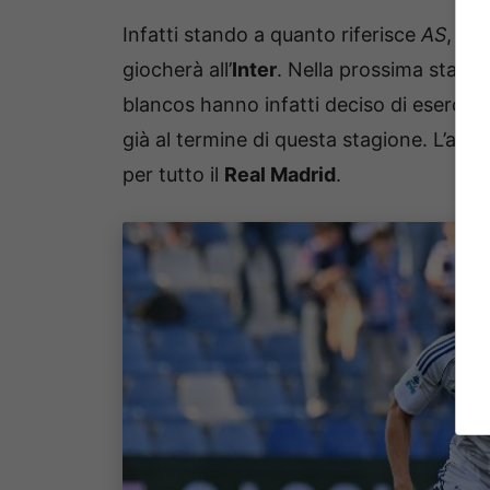
Infatti stando a quanto riferisce
AS
, il
giocherà all’
Inter
. Nella prossima stagion
blancos hanno infatti deciso di esercitar
già al termine di questa stagione. L’asc
per tutto il
Real Madrid
.