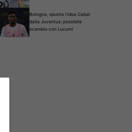
Bologna, spunta l’idea Cabal
dalla Juventus: possibile
scambio con Lucumí