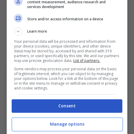
content measurement, audience research and
sono stati commessi
. Negli anni c’è stata
services development
sempre un’escalation, ma in negativo. L’asse,
Store and/or access information on a device
fino a poco fa, era costituito da Gravina che
Learn more
comandava il governo del calcio e i suoi
Your personal data will be processed and information from
fedelissimi Chinè e Rocchi. Era un sistema
your device (cookies, unique identifiers, and other device
data) may be stored by, accessed by and shared with 319
contro cui ti andavi a scontrare”.
partners, or used specifically by this site. We and our partners
may use precise geolocation data.
List of partners.
Some vendors may process your personal data on the basis
of legitimate interest, which you can object to by managing
your options below. Look for a link at the bottom of this page
or in the site menu to manage or withdraw consent in privacy
and cookie settings.
Consent
Caso arbitri, la testimonianza dell’ex fischietto e le
Manage options
parole su Gravina, Chinè e Rocchi (Foto di Getty
Images/Getty Images Via One Football)