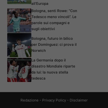
all’Europa
Bologna, senti Rowe: “Con
Tedesco meno vincoli”. Le
parole sui compagni e
sugli obiettivi
Bologna, futuro in bilico
per Domínguez: ci prova il
Norwich
La Germania dopo il
disastro Mondiale riparte
da lui: la nuova stella
tedesca
Redazione
-
Privacy Policy
-
Disclaimer