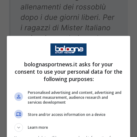
allenamenti dei rossoblù
dopo i due giorni liberi. Per
i ragazzi di Mister Italiano
attivazione atletica ed
esercitazioni tattiche:
Nicolò
Casale
e Federico
bolognasportnews.it asks for your
Bernardeschi
sono rientrati
consent to use your personal data for the
in gruppo, seduta
following purposes:
differenziata per Lukasz
Personalised advertising and content, advertising and
content measurement, audience research and
Skorupski e Thijs Dallinga.
services development
Store and/or access information on a device
Learn more
Buone notizie sulle condizioni degli