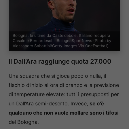
Bologna, le ultime da Casteldebole: Italiano recupera
Casale e Bernardeschi. BolognaSportNews (Photo by
Alessandro Sabattini/Getty Images Via OneFootball)
Il Dall’Ara raggiunge quota 27.000
Una squadra che si gioca poco o nulla, il
fischio d’inizio all’ora di pranzo e la previsione
di temperature elevate: tutti i presupposti per
un Dall’Ara semi-deserto. Invece,
se c’è
qualcuno che non vuole mollare sono i tifosi
del Bologna.