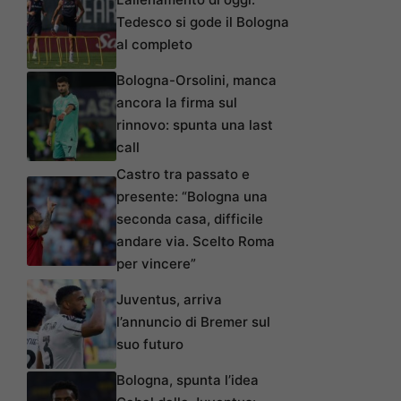
Tedesco si gode il Bologna
al completo
Bologna-Orsolini, manca
ancora la firma sul
rinnovo: spunta una last
call
Castro tra passato e
presente: “Bologna una
seconda casa, difficile
andare via. Scelto Roma
per vincere”
Juventus, arriva
l’annuncio di Bremer sul
suo futuro
Bologna, spunta l’idea