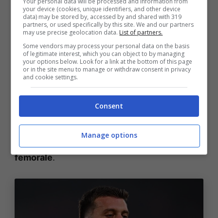
Your personal data will be processed and information from
infortunati: Skorupski e Dallinga hanno
your device (cookies, unique identifiers, and other device
data) may be stored by, accessed by and shared with 319
proseguito gli allenamenti differenziati, ma
partners, or used specifically by this site. We and our partners
may use precise geolocation data.
List of partners.
Casale e Bernardeschi hanno svolto la
Some vendors may process your personal data on the basis
seduta odierna con il resto del gruppo
.
of legitimate interest, which you can object to by managing
your options below. Look for a link at the bottom of this page
or in the site menu to manage or withdraw consent in privacy
and cookie settings.
Fari accesi sulle
condizioni di Joao Mario
,
uscito prima del previsto in Bologna-Roma
Consent
per un fastidio muscolare alla coscia sinistra.
Stamattina ha svolto gli esami, che hanno
Manage options
evidenziato uno
stiramento del retto
femorale
.