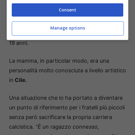
Fuori dal campo,
Gillier
è appassionato di arti
Consent
visiva e di scienze politiche. Nonostante la
giovane età, il portiere ha vissuto esperienze
Manage options
pesanti come la perdita della madre e padre a
19 anni.
La mamma, in particolar modo, era una
personalità molto conosciuta a livello artistico
in
Cile.
Una situazione che lo ha portato a diventare
un punto di riferimento per i fratelli più piccoli
senza però sacrificare la propria carriera
calcistica.
“È un ragazzo connesso,