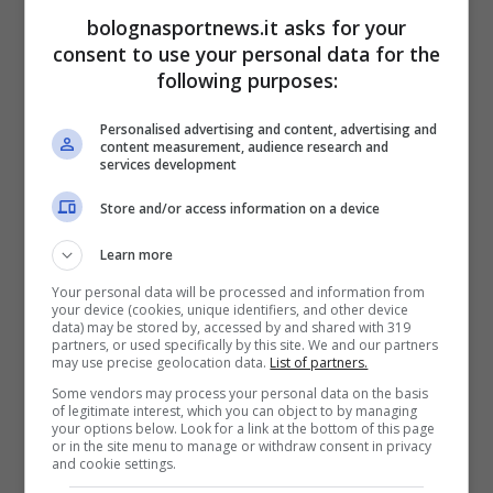
da parte del cileno che ha tenuto a galla una
t
bolognasportnews.it asks for your
b
squadra in difficoltà a livello di prestazioni.
a
consent to use your personal data for the
l
following purposes:
l
)
Il
Bologna
, intanto osserva i suoi progressi, e
B
o
Personalised advertising and content, advertising and
l
bisogna vedere le mosse da parte della
content measurement, audience research and
o
services development
g
società per la porta. Ravaglia non ha
n
a
Store and/or access information on a device
convinto totalmente quest’annata,
Skorupski
s
p
ha alternato buone prestazioni a problemi
o
Learn more
r
t
fisici e c’è anche da valutare se dare fiducia a
Your personal data will be processed and information from
n
your device (cookies, unique identifiers, and other device
e
Pessina dopo l’ottimo esordio.
w
data) may be stored by, accessed by and shared with 319
s
partners, or used specifically by this site. We and our partners
may use precise geolocation data.
List of partners.
Some vendors may process your personal data on the basis
of legitimate interest, which you can object to by managing
Le passioni di Gillier: dalle origini al
your options below. Look for a link at the bottom of this page
or in the site menu to manage or withdraw consent in privacy
legame con la famiglia
and cookie settings.