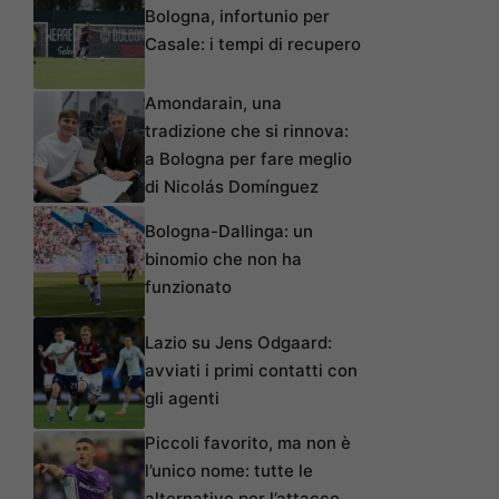
Bologna, infortunio per
Casale: i tempi di recupero
Amondarain, una
tradizione che si rinnova:
a Bologna per fare meglio
di Nicolás Domínguez
Bologna-Dallinga: un
binomio che non ha
funzionato
Lazio su Jens Odgaard:
avviati i primi contatti con
gli agenti
Piccoli favorito, ma non è
l’unico nome: tutte le
alternative per l’attacco