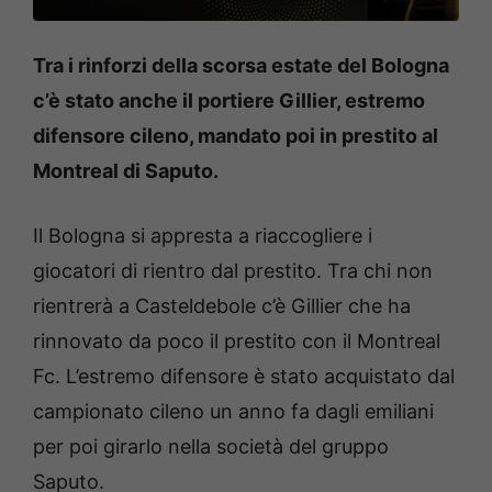
z
i
o
Tra i rinforzi della scorsa estate del Bologna
n
i
i
c’è stato anche il portiere Gillier, estremo
n
M
difensore cileno, mandato poi in prestito al
L
S
Montreal di Saputo.
d
e
l
c
Il Bologna si appresta a riaccogliere i
i
l
e
giocatori di rientro dal prestito. Tra chi non
n
o
rientrerà a Casteldebole c’è Gillier che ha
(
F
rinnovato da poco il prestito con il Montreal
o
t
o
Fc. L’estremo difensore è stato acquistato dal
d
i
campionato cileno un anno fa dagli emiliani
M
i
per poi girarlo nella società del gruppo
n
a
Saputo.
s
P