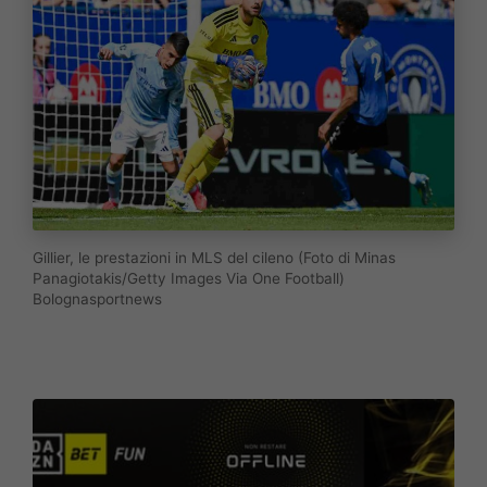
Gillier, le prestazioni in MLS del cileno (Foto di Minas
G
i
Panagiotakis/Getty Images Via One Football)
l
Bolognasportnews
l
i
e
r
,
l
e
p
r
e
s
t
a