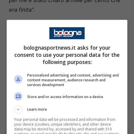
per me è stato chiaro al mille per cento che
era finita”.
Una decisione che ha provocato un enorme
sofferenza per il giovane ma che è arrivata
dopo l’ennesimo brutto infortunio di una
bolognasportnews.it asks for your
consent to use your personal data for the
carriera piena di successi ma anche di tanti
following purposes:
stop fisici: “
Non riuscivo a immaginare nulla di
peggio che aspettare con gioia la vita dopo il
Personalised advertising and content, advertising and
content measurement, audience research and
calcio – essere indipendente, andare in
services development
vacanza, passare tempo con i miei figli – e
Store and/or access information on a device
poi dover affrontare un terzo infortunio al
Learn more
crociato”
Your personal data will be processed and information from
your device (cookies, unique identifiers, and other device
data) may be stored by, accessed by and shared with 319
partners, or used specifically by this site. We and our partners