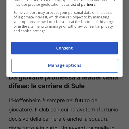
may use precise geolocation data.
List of partners.
Some vendors may process your personal data on the basis
of legitimate interest, which you can object to by managing
your options below. Look for a link at the bottom of this page
or in the site menu to manage or withdraw consent in privacy
and cookie settings.
Consent
Il motivo dell’infortunio del giovane giocatore (Ansa
Foto) Bolognasportnews
Manage options
Da giovane promessa a leader della
difesa: la carriera di Sule
L’Hoffenheim è sempre nel futuro del
giocatore. Il club con cui ha avuto l’infortunio
decisivo della carriera è anche la squadra
dove tutto è iniziato. Un avventura quella in