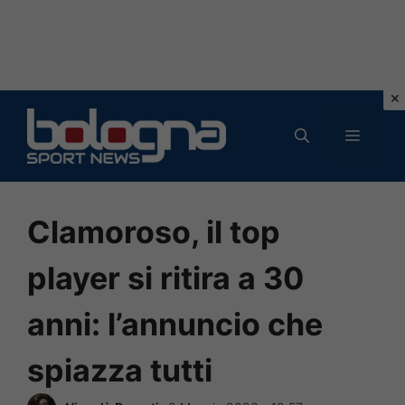
Vai
al
MENU
contenuto
Clamoroso, il top
player si ritira a 30
anni: l’annuncio che
spiazza tutti