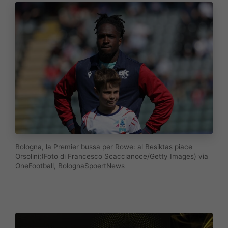
Bologna, la Premier bussa per Rowe: al Besiktas piace
Orsolini;(Foto di Francesco Scaccianoce/Getty Images) via
OneFootball, BolognaSpoertNews