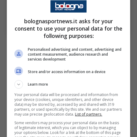
Bologna, la Premier bussa per Rowe: al Besiktas Piace
bolognasportnews.it asks for your
Orsolini; (Foto di Francesco Scaccianoce/Getty Images)
via OneFootball; BolognaSportNews
consent to use your personal data for the
following purposes:
Personalised advertising and content, advertising and
content measurement, audience research and
services development
Il Besiktas però si è fatto avanti per
l’attaccante italiano, che avrebbe a
Store and/or access information on a device
disposizione anche la pista araba. In Italia
Learn more
non si è mosso ancora nulla, ma la squadra
Your personal data will be processed and information from
turca potrebbe offrire un contratto
your device (cookies, unique identifiers, and other device
data) may be stored by, accessed by and shared with 319
importante anche a livello economico, col
partners, or used specifically by this site. We and our partners
may use precise geolocation data.
List of partners.
Bologna che sforerebbe il tetto salariale solo
Some vendors may process your personal data on the basis
of legitimate interest, which you can object to by managing
tramite bonus.
your options below. Look for a link at the bottom of this page