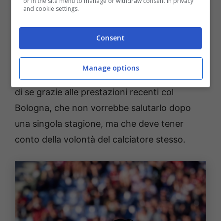
or in the site menu to manage or withdraw consent in privacy
and cookie settings.
L’offerta del Chelsea
Consent
Su Rowe ci sono invece il Galatasaray, che
non proseguirà con Noa Lang, e il Chelsea. Il
Manage options
campione d’Europa Under 21 ha fatto parlare
di se grazie alle prestazioni recenti col
Bologna, che non vorrebbe salutarlo dopo
una singola stagione, ma che deve tener
conto della volontà del calciatore stesso.