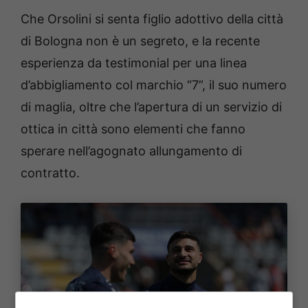
Che Orsolini si senta figlio adottivo della città
di Bologna non è un segreto, e la recente
esperienza da testimonial per una linea
d’abbigliamento col marchio “7”, il suo numero
di maglia, oltre che l’apertura di un servizio di
ottica in città sono elementi che fanno
sperare nell’agognato allungamento di
contratto.