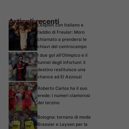
Articoli recenti
L’exploit con Italiano e
l’addio di Freuler: Moro
chiamato a prendersi le
chiavi del centrocampo
I due gol all’Olimpico e il
tunnel degli infortuni: il
destino restituisce una
chance ad El Azzouzi
Roberto Carlos ha il suo
erede: i numeri clamorosi
del terzino
Bologna: tornano di moda
Brassier e Leysen per la