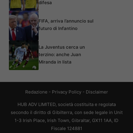
difesa
FIFA, arriva l’annuncio sul
futuro di Infantino
La Juventus cerca un
terzino: anche Juan
Miranda in lista
Redazione
-
Privacy Policy
-
Disclaimer
HUB ADV LIMITED, società costituita e regolata
secondo il diritto di Gibilterra, con sede legale in Unit
1-3 Irish Place, Irish Town, Gibraltar, GX11 1AA, ID
Fiscale 124881