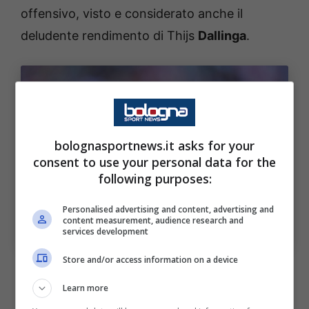
offensivo, visto e considerato anche il
deludente rendimento di Thijs
Dallinga
.
bolognasportnews.it asks for your
consent to use your personal data for the
following purposes:
Tre club di Serie A su Bamba Dieng: la situazione.
Personalised advertising and content, advertising and
Bologna Sport News (Foto di Franco Arland/Getty
content measurement, audience research and
Images Via OneFootball)
services development
Store and/or access information on a device
A questo proposito il club emiliano starebbe
Learn more
monitorando varie possibilità, tra cui
Bamba