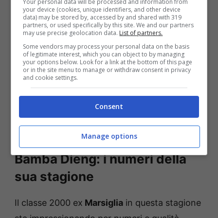
Dieng
del
Lorient
, attaccante senegalese
Your personal data will be processed and information from
your device (cookies, unique identifiers, and other device
classe 2000 rivelazione dell’ultima
Ligue 1
, a
data) may be stored by, accessed by and shared with 319
partners, or used specifically by this site. We and our partners
riferirlo è
Matteo Moretto
su
X
. La
may use precise geolocation data.
List of partners.
Some vendors may process your personal data on the basis
concorrenza però non manca: anche
Lazio e
of legitimate interest, which you can object to by managing
your options below. Look for a link at the bottom of this page
Torino
sarebbero infatti sulle tracce del
or in the site menu to manage or withdraw consent in privacy
and cookie settings.
talentuoso attaccante.
Consent
Manage options
Bamba Dieng: i numeri della
sua stagione
Il classe 2000 ex
Marsiglia
in questa stagione