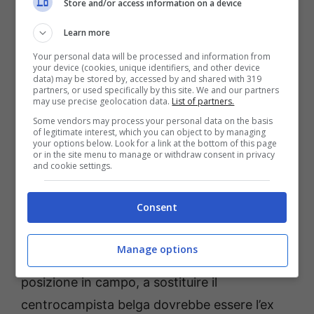
Store and/or access information on a device
campo, era stato provvidenziale in diversi
Learn more
match sia in fase di impostazione che di
Your personal data will be processed and information from
finalizzazione. Una perdita certamente
your device (cookies, unique identifiers, and other device
data) may be stored by, accessed by and shared with 319
pesante per il
Napoli
, che potrebbe favorire
partners, or used specifically by this site. We and our partners
may use precise geolocation data.
List of partners.
però solo in minima parte i rossoblù, visto
Some vendors may process your personal data on the basis
comunque l’elevato spessore tecnico dei
of legitimate interest, which you can object to by managing
your options below. Look for a link at the bottom of this page
padroni di casa.
or in the site menu to manage or withdraw consent in privacy
and cookie settings.
Come cambia la formazione
Consent
del Napoli
Manage options
Il candidato principale, considerata la
posizione in campo, a sostituire il
centrocampista belga dovrebbe essere l’ex