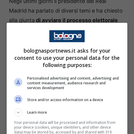
Negli ultimi giorni il presidente del Real
Madrid ha parlato di diversi temi e ha chiesto
alla giunta
di avviare il processo elettorale
per le elezioni del Consiglio Direttivo e
confermando la volontà di non dimettersi.
bolognasportnews.it asks for your
consent to use your personal data for the
following purposes:
Il leggendario presidente madridista è stato
Personalised advertising and content, advertising and
content measurement, audience research and
netto sulle voci di presunti suoi problemi di
services development
salute: “
Dicono che sono malato, che ho una
Store and/or access information on a device
malattia terminale. Ne approfitto per dire che
Learn more
sto benissimo di salute e continuo ad essere
il presidente del Real Madrid
“.
Your personal data will be processed and information from
your device (cookies, unique identifiers, and other device
data) may be stored by, accessed by and shared with 319