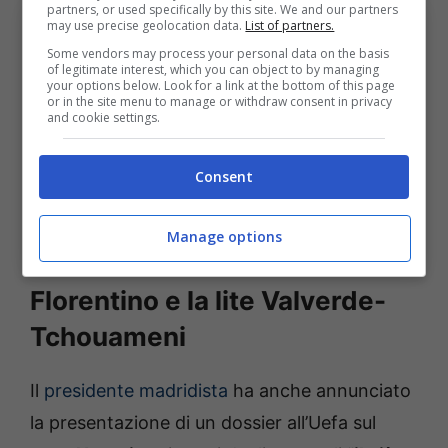
partners, or used specifically by this site. We and our partners
may use precise geolocation data.
List of partners.
Some vendors may process your personal data on the basis
of legitimate interest, which you can object to by managing
your options below. Look for a link at the bottom of this page
or in the site menu to manage or withdraw consent in privacy
and cookie settings.
Consent
Real Madrid, le parole del presidente Fiorentino Perez
Manage options
(Ansa Foto) Bolognasportnews
Florentino e la lite Valverde-
Tchouameni
Il
presidente madridista
ha anche annunciato
la presentazione di un dossier all’Uefa sul