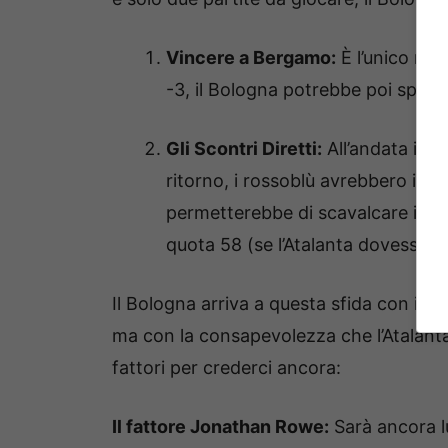
Vincere a Bergamo:
È l’unico ris
-3, il Bologna potrebbe poi sperare
Gli Scontri Diretti:
All’andata il B
ritorno, i rossoblù avrebbero il van
permetterebbe di scavalcare i ber
quota 58 (se l’Atalanta dovesse pe
Il Bologna arriva a questa sfida con il m
ma con la consapevolezza che l’Atalanta
fattori per crederci ancora:
Il fattore Jonathan Rowe:
Sarà ancora lu