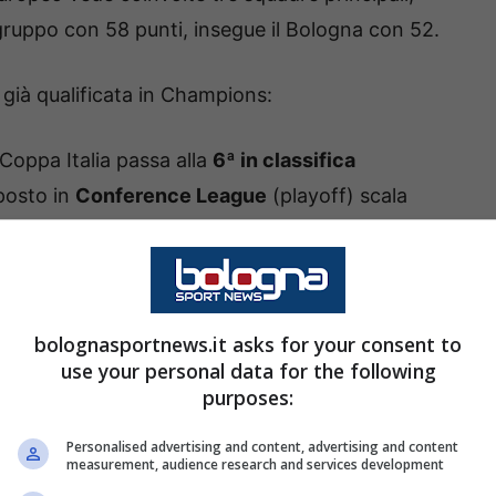
 gruppo con 58 punti, insegue il Bologna con 52.
e già qualificata in Champions:
 Coppa Italia passa alla
6ª in classifica
l posto in
Conference League
(playoff) scala
 Atalanta vs Bologna
bolognasportnews.it asks for your consent to
la New Balance Arena di Bergamo, andrà in
use your personal data for the following
na stagione.
purposes:
Personalised advertising and content, advertising and content
coli sono ridotti all’osso. Con
6 punti di distacco
measurement, audience research and services development
a ha un’unica strada per sperare nel sorpasso: