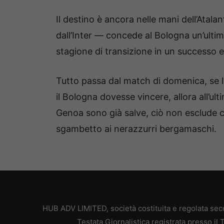
Il destino è ancora nelle mani dell’Atal
dall’Inter — concede al Bologna un’ulti
stagione di transizione in un successo 
Tutto passa dal match di domenica, se l’
il Bologna dovesse vincere, allora all’ult
Genoa sono già salve, ciò non esclude 
sgambetto ai nerazzurri bergamaschi.
HUB ADV LIMITED, società costituita e regolata secon
Testata Giornalistica registrata presso il