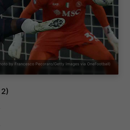
(Photo by Francesco Pecoraro/Getty Images via OneFootball)
 2)
.
.