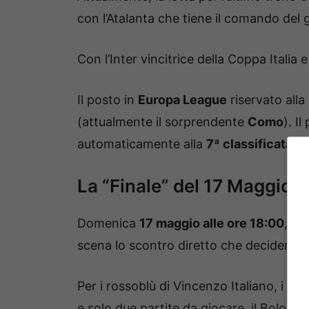
con l’Atalanta che tiene il comando del
Con l’Inter vincitrice della Coppa Italia 
Il posto in
Europa League
riservato alla
(attualmente il sorprendente
Como
). I
automaticamente alla
7ª classificata
.
La “Finale” del 17 Maggio:
Domenica
17 maggio alle ore 18:00
, al
scena lo scontro diretto che deciderà u
Per i rossoblù di Vincenzo Italiano, i cal
e solo due partite da giocare, il Bologn