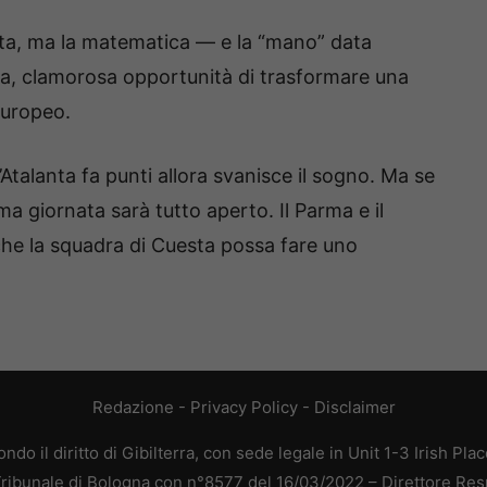
anta, ma la matematica — e la “mano” data
ma, clamorosa opportunità di trasformare una
europeo.
Atalanta fa punti allora svanisce il sogno. Ma se
ima giornata sarà tutto aperto. Il Parma e il
che la squadra di Cuesta possa fare uno
Redazione
-
Privacy Policy
-
Disclaimer
do il diritto di Gibilterra, con sede legale in Unit 1-3 Irish Pla
 Tribunale di Bologna con n°8577 del 16/03/2022 – Direttore Res