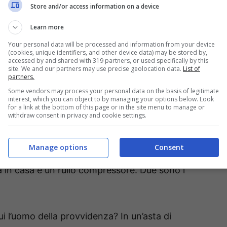
Store and/or access information on a device
Learn more
ultato che tiene aperto il discorso. Portandosi a
 in un crollo dell’Atalanta all’ultima giornata.
Your personal data will be processed and information from your device
(cookies, unique identifiers, and other device data) may be stored by,
accessed by and shared with 319 partners, or used specifically by this
site. We and our partners may use precise geolocation data.
List of
ologna vinse 2-1 al Dall’Ara. Vincendo anche il
partners.
taggio negli scontri diretti, il che
Some vendors may process your personal data on the basis of legitimate
interest, which you can object to by managing your options below. Look
gamaschi anche in caso di arrivo a pari punti a
for a link at the bottom of this page or in the site menu to manage or
withdraw consent in privacy and cookie settings.
rdere anche l’ultima).
Manage options
Consent
orale rigenerato dal successo contro il Napoli,
 in casa è un rullo compressore. Due sono i
i l’uomo della provvidenza? In un’asta di