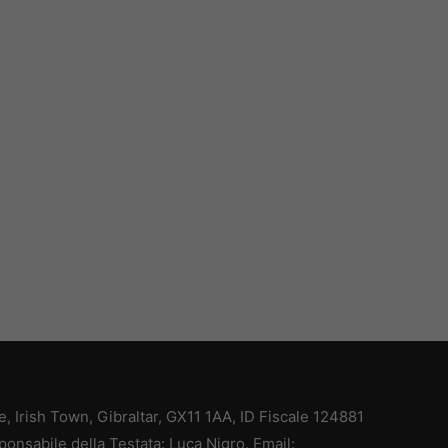
ce, Irish Town, Gibraltar, GX11 1AA, ID Fiscale 124881
ponsabile della Testata: Luca Nigro. Email: