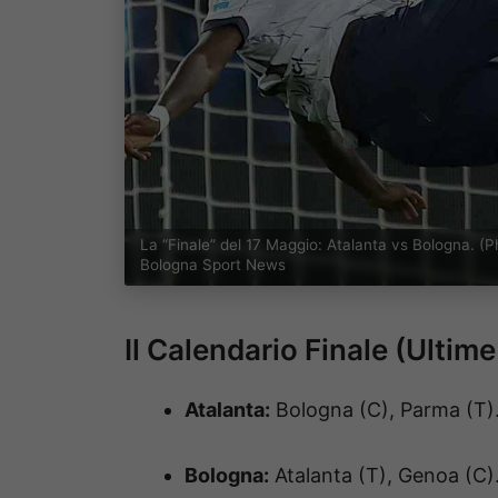
La “Finale” del 17 Maggio: Atalanta vs Bologna. 
Bologna Sport News
Il Calendario Finale (Ultime
Atalanta:
Bologna (C), Parma (T)
Bologna:
Atalanta (T), Genoa (C)