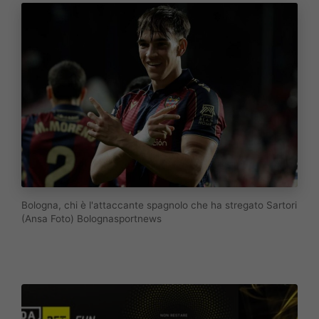
Bologna, chi è l'attaccante spagnolo che ha stregato Sartori
(Ansa Foto) Bolognasportnews