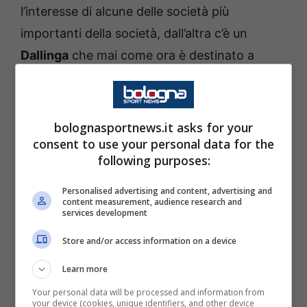
l’interesse di alcune delle società più
importanti della società, dall’altra c’è un
Dallinga
che mai come ora è destinato a
cambiare aria dopo non essere riuscito a
trovare la giusta continuità in zona gol.
bolognasportnews.it asks for your
Proprio per questo è uscito un nome che ha
consent to use your personal data for the
following purposes:
convinto tutti in Spagna. Si tratta di Espi,
giovane attaccante iberico che secondo
Personalised advertising and content, advertising and
content measurement, audience research and
Matteo Moretto ha una valutazione di circa
services development
25 milioni di euro dal club spagnolo. Il classe
Store and/or access information on a device
2005 con un metro e novantaquattro a
Learn more
disposizione rappresenta un mix tra la punta
fisica vecchio stile e un attaccante moderno.
Your personal data will be processed and information from
your device (cookies, unique identifiers, and other device