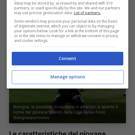
Con il club di Valencia sono arrivati 9 reti in
data) may be stored by, accessed by and shared with 319
partners, or used specifically by this site. We and our partners
23 apparizioni e la sensazione di essere
may use precise geolocation data.
List of partners.
Some vendors may process your personal data on the basis
l’ennesimo prospetto di un movimento florido
of legitimate interest, which you can object to by managing
your options below. Look for a link at the bottom of this page
da più di vent’anni.
or in the site menu to manage or withdraw consent in privacy
and cookie settings.
Consent
Manage options
Bologna, la possibile rivoluzione in attacco: e spunta il
nome del giovane talento della Liga (Ansa Foto)
Bolognasportnews
Le caratteristiche del giovane