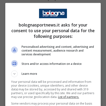
per cui
il derby contro la Lazio sarà la sua
ultima apparizione all’Olimpico
. L’ex Milan
saluta i colori giallorossi ha giocato 346
bolognasportnews.it asks for your
partite in Serie A, segnando 65 gol e
consent to use your personal data for the
following purposes:
servendo 50 assist.
Personalised advertising and content, advertising and
content measurement, audience research and
services development
Store and/or access information on a device
Learn more
Your personal data will be processed and information from
your device (cookies, unique identifiers, and other device
data) may be stored by, accessed by and shared with 319
partners, or used specifically by this site. We and our partners
may use precise geolocation data.
List of partners.
Roma, arriva l’addio del giocatore dopo più di 300
presenze (Ansa Foto) Bolognasportnews
Some vendors may process your personal data on the basis