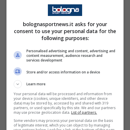
La prossima partita a Bergamo non è solo un
ritorno a casa, ma è soprattutto uno scontro
diretto a cui il suo Bologna deve aggrapparsi
bolognasportnews.it asks for your
per tenere in vita le flebili speranze per un
consent to use your personal data for the
following purposes:
piazzamento europeo. Il settimo posto,
attualmente proprio dell’Atalanta, vale la
Personalised advertising and content, advertising and
content measurement, audience research and
Conference League a seguito della vittoria
services development
dell’Inter in Coppa Italia.
Store and/or access information on a device
La missione è ardua, in quanto i felsinei
Learn more
dovrebbero riuscire a battere i bergamaschi
Your personal data will be processed and information from
your device (cookies, unique identifiers, and other device
con tre goal di scarto, battere l’Inter all’ultima
data) may be stored by, accessed by and shared with 319
partners, or used specifically by this site. We and our partners
giornata, e contemporaneamente sperare in
may use precise geolocation data.
List of partners.
una ulteriore sconfitta della Dea per mano
Some vendors may process your personal data on the basis
of legitimate interest, which you can object to by managing
della Fiorentina.
your options below. Look for a link at the bottom of this page