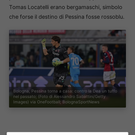
Tomas Locatelli erano bergamaschi, simbolo
che forse il destino di Pessina fosse rossoblu.
Bologna, Pessina torna a casa: contro la Dea un tuffo
nel passato; (Foto di Alessandro Sabattini/Getty
Images) via OneFootball; BolognaSportNews